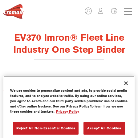
EV370 Imron® Fleet Line
Industry One Step Binder
Características del producto
We use cookies to personalize content and ads, to provide social media
features, and to analyze website traffic. By using our online services,
you agree to Axalta and our third-party service providers’ use of cookies
and other online trackers. See our Privacy Policy to learn how we use
Product Variant
these cookies and trackers.
Privacy Policy
Not available
Reject All Non-Essential Cookies
Accept All Cookies
Referencia del artículo
EV370 3.50 LI