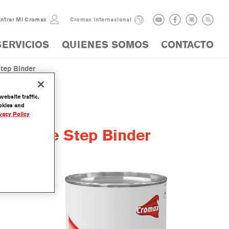
ntrar Mi Cromax
Cromax internacional
SERVICIOS
QUIENES SOMOS
CONTACTO
tep Binder
ebsite traffic.
ookies and
vacy Policy
stry One Step Binder