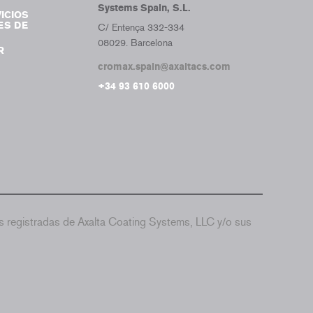
Systems Spain, S.L.
ICIOS
ES DE
C/ Entença 332-334
08029. Barcelona
R
cromax.spain@axaltacs.com
+34 93 610 6000
 registradas de Axalta Coating Systems, LLC y/o sus