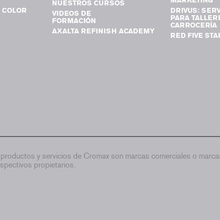
MARKETING
NUESTROS CURSOS
 COLOR
DRIVUS: SERV
VIDEOS DE
PARA TALLER
FORMACIÓN
CARROCERÍA
AXALTA REFINISH ACADEMY
RED FIVE STA
productos y servicios de Cromax son marcas comerciales o marcas
spectivos propietarios.