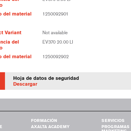
lo
 del material
1250092901
t Variant
Not available
ncia del
EV370 20.00 LI
lo
 del material
1250092902
Hoja de datos de seguridad
Descargar
FORMACIÓN
SERVICIOS
E
AXALTA ACADEMY
PROGRAMAS 