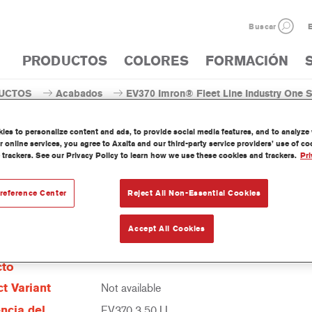
Buscar
E
PRODUCTOS
COLORES
FORMACIÓN
UCTOS
Acabados
EV370 Imron® Fleet Line Industry One S
es to personalize content and ads, to provide social media features, and to analyze w
 online services, you agree to Axalta and our third-party service providers’ use of c
 trackers. See our Privacy Policy to learn how we use these cookies and trackers.
Pri
EV370 Imron® Fleet Line Indu
reference Center
Reject All Non-Essential Cookies
Accept All Cookies
erísticas del
cto
t Variant
Not available
ncia del
EV370 3.50 LI