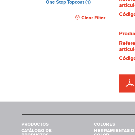
One Step Topcoat
(1)
artícu
Código
Clear Filter
Produc
Refere
artícu
Código
PRODUCTOS
COLORES
CATÁLOGO DE
HERRAMIENTAS D