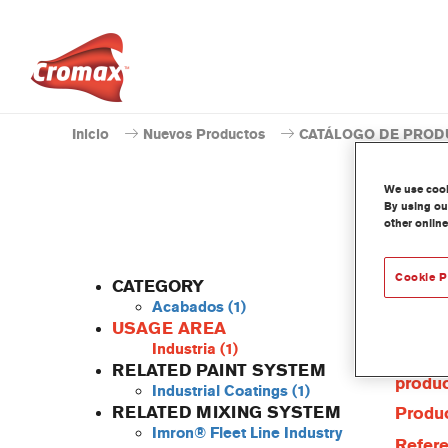
Inicio
Nuevos Productos
CATÁLOGO DE PROD
We use cooki
By using our
other online
Cookie P
CATEGORY
Acabados
(1)
USAGE AREA
Industria
(1)
Caract
RELATED PAINT SYSTEM
produ
Industrial Coatings
(1)
RELATED MIXING SYSTEM
Produc
Imron® Fleet Line Industry
Refere