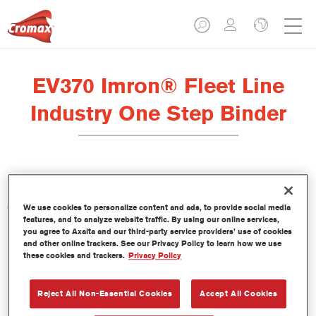
EV370 Imron® Fleet Line
Industry One Step Binder
Características del producto
We use cookies to personalize content and ads, to provide social media
features, and to analyze website traffic. By using our online services,
you agree to Axalta and our third-party service providers’ use of cookies
and other online trackers. See our Privacy Policy to learn how we use
Product Variant
these cookies and trackers.
Privacy Policy
Not available
Reject All Non-Essential Cookies
Accept All Cookies
Referencia del artículo
EV370 3.50 LI