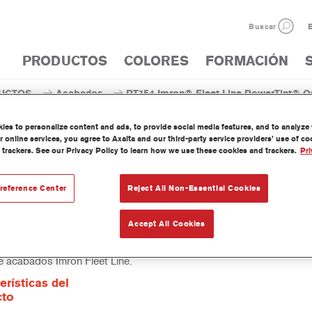
Buscar
E
PRODUCTOS
COLORES
FORMACIÓN
UCTOS
Acabados
PT154 Imron® Fleet Line PowerTint® O
es to personalize content and ads, to provide social media features, and to analyze w
 online services, you agree to Axalta and our third-party service providers’ use of c
 trackers. See our Privacy Policy to learn how we use these cookies and trackers.
Pri
PT154 Imron® Fleet Line 
reference Center
Reject All Non-Essential Cookies
Accept All Cookies
werTint es un tinte concentrado de base disolvente que forma parte
 acabados Imron Fleet Line.
erísticas del
cto