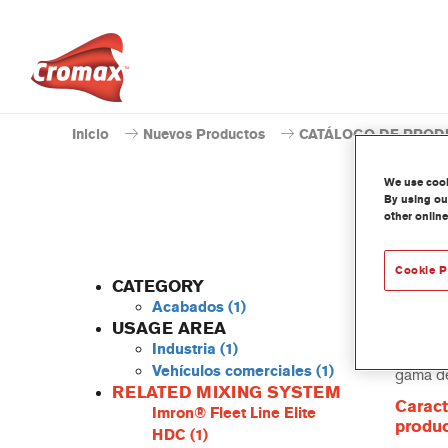
Inicio
Nuevos Productos
CATÁLOGO DE PROD
We use cooki
By using our
other online
Cookie P
CATEGORY
Acabados
(1)
USAGE AREA
Industria
(1)
Este Po
Vehículos comerciales
(1)
gama de
RELATED MIXING SYSTEM
Caract
Imron® Fleet Line Elite
produ
HDC
(1)