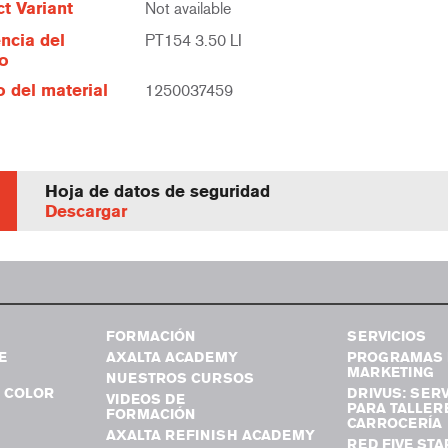
t Variant
Not available
ncia del
PT154 3.50 LI
lo
 del material
1250037459
Hoja de datos de seguridad
Descargar
FORMACIÓN
SERVICIOS
E
AXALTA ACADEMY
PROGRAMAS 
MARKETING
NUESTROS CURSOS
 COLOR
DRIVUS: SERV
VIDEOS DE
PARA TALLER
FORMACIÓN
CARROCERÍA
AXALTA REFINISH ACADEMY
RED FIVE STA