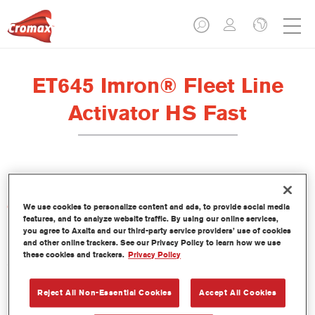
ET645 Imron® Fleet Line
Activator HS Fast
Características del producto
We use cookies to personalize content and ads, to provide social media
features, and to analyze website traffic. By using our online services,
you agree to Axalta and our third-party service providers’ use of cookies
and other online trackers. See our Privacy Policy to learn how we use
Product Variant
these cookies and trackers.
Privacy Policy
5LT
Reject All Non-Essential Cookies
Accept All Cookies
Referencia del artículo
ET645 5.00 LI