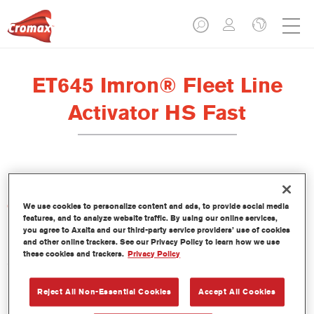
ET645 Imron® Fleet Line
Activator HS Fast
Características del producto
We use cookies to personalize content and ads, to provide social media
features, and to analyze website traffic. By using our online services,
you agree to Axalta and our third-party service providers’ use of cookies
and other online trackers. See our Privacy Policy to learn how we use
Product Variant
these cookies and trackers.
Privacy Policy
5LT
Reject All Non-Essential Cookies
Accept All Cookies
Referencia del artículo
ET645 5.00 LI