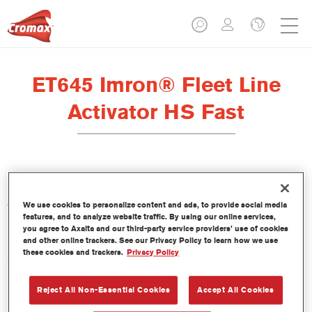
ET645 Imron® Fleet Line
Activator HS Fast
Características del producto
We use cookies to personalize content and ads, to provide social media
features, and to analyze website traffic. By using our online services,
you agree to Axalta and our third-party service providers’ use of cookies
and other online trackers. See our Privacy Policy to learn how we use
Product Variant
these cookies and trackers.
Privacy Policy
5LT
Reject All Non-Essential Cookies
Accept All Cookies
Referencia del artículo
ET645 5.00 LI