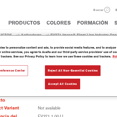
Buscar
E
PRODUCTOS
COLORES
FORMACIÓN
UCTOS
Activadores
EV371 Imron® Fleet Line Industry One 
es to personalize content and ads, to provide social media features, and to analyze w
 online services, you agree to Axalta and our third-party service providers’ use of c
 trackers. See our Privacy Policy to learn how we use these cookies and trackers.
Pri
EV371 Imron® Fleet Line Indust
reference Center
Reject All Non-Essential Cookies
Accept All Cookies
erísticas del
cto
t Variant
Not available
ncia del
EV371 1.00 LI