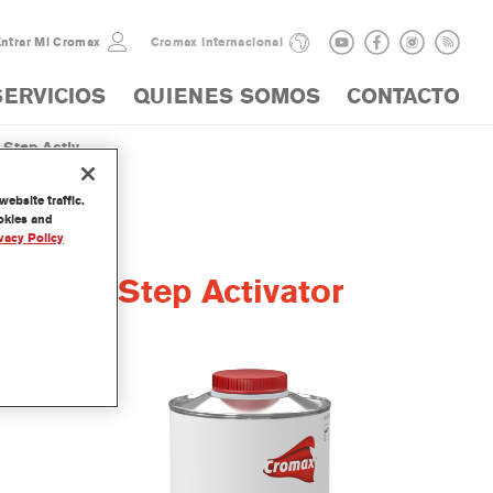
ntrar Mi Cromax
Cromax internacional
SERVICIOS
QUIENES SOMOS
CONTACTO
Step Activ...
ebsite traffic.
ookies and
vacy Policy
ry One Step Activator