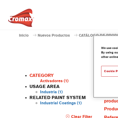
Inicio
Nuevos Productos
CATÁLOGO DE PROD
We use cooki
By using our
other online
Cookie P
CATEGORY
Activadores
(1)
USAGE AREA
Industria
(1)
Caract
RELATED PAINT SYSTEM
produ
Industrial Coatings
(1)
Produc
Clear Filter
Refere