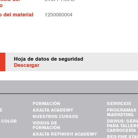
lo
 del material
1250060004
Hoja de datos de seguridad
Descargar
FORMACIÓN
SERVICIOS
E
AXALTA ACADEMY
PROGRAMAS 
MARKETING
NUESTROS CURSOS
 COLOR
DRIVUS: SERV
VIDEOS DE
PARA TALLER
FORMACIÓN
CARROCERÍA
AXALTA REFINISH ACADEMY
RED FIVE STA