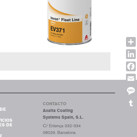
Shar
Link
Face
Emai
Mes
CONTACTO
DE
Axalta Coating
Tumb
Systems Spain, S.L.
ICIOS
ES DE
C/ Entença 332-334
08029. Barcelona
R