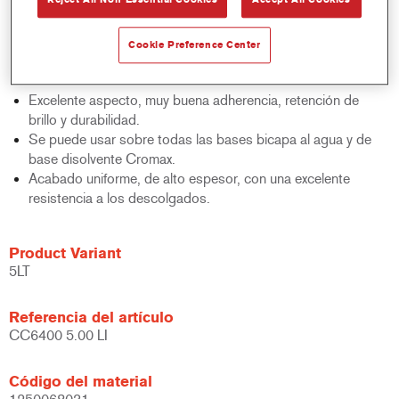
Acabado robusto.
Desarrollado para ser usado en sistemas de pintado bicapa,
también se puede aplicar en 1,5 manos.
Cookie Preference Center
Fácil aplicación y resultados de calidad constante mediante
el uso de los aditivos de alto rendimiento AZ9100/AZ9101.
Excelente aspecto, muy buena adherencia, retención de
brillo y durabilidad.
Se puede usar sobre todas las bases bicapa al agua y de
base disolvente Cromax.
Acabado uniforme, de alto espesor, con una excelente
resistencia a los descolgados.
Product Variant
5LT
Referencia del artículo
CC6400 5.00 LI
Código del material