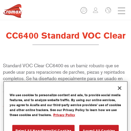
CC6400 Standard VOC Clear
Standard VOC Clear CC6400 es un barniz robusto que se
puede usar para reparaciones de parches, piezas y repintados
completos. Se ha diseñado especialmente para ser usado en
sistemas de pintado bicapa con unos resultados de calidad
constante.
We use cookies to personalize content and ads, to provide social media
features, and to analyze website traffic. By using our online services,
you agree to Axalta and our third-party service providers’ use of cookies
Características del producto
and other online trackers. See our Privacy Policy to learn how we use
Rendimiento eficiente del secado.
these cookies and trackers.
Privacy Policy
Adecuado para reparaciones de parches, piezas y
repintados completos.
Reject All Non-Essential Cookies
Accept All Cookies