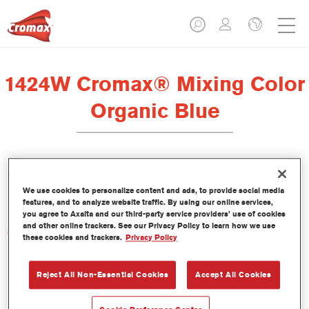
1424W Cromax® Mixing Color
Organic Blue
Este tinte concentrado base agua forma parte del sistema base
We use cookies to personalize content and ads, to provide social media
bicapa al agua Cromax.
features, and to analyze website traffic. By using our online services,
you agree to Axalta and our third-party service providers’ use of cookies
and other online trackers. See our Privacy Policy to learn how we use
Características del producto
these cookies and trackers.
Privacy Policy
Extraordinario rendimiento del color.
Fácil aplicación en un proceso húmedo sobre húmedo.
Reject All Non-Essential Cookies
Accept All Cookies
Base de datos con más de 30.000 fórmulas de colores
lisos, metalizados y perlados, en constante actualización.