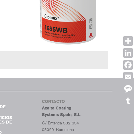
Shar
Link
Face
Emai
Mes
CONTACTO
DE
Axalta Coating
Tumb
Systems Spain, S.L.
ICIOS
ES DE
C/ Entença 332-334
08029. Barcelona
R