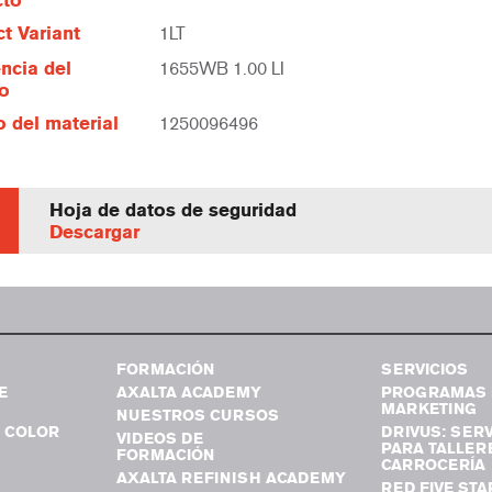
cto
t Variant
1LT
ncia del
1655WB 1.00 LI
lo
 del material
1250096496
Hoja de datos de seguridad
Descargar
FORMACIÓN
SERVICIOS
E
AXALTA ACADEMY
PROGRAMAS 
MARKETING
NUESTROS CURSOS
 COLOR
DRIVUS: SERV
VIDEOS DE
PARA TALLER
FORMACIÓN
CARROCERÍA
AXALTA REFINISH ACADEMY
RED FIVE STA