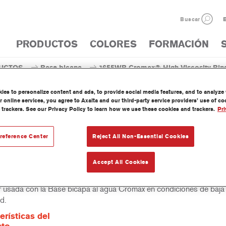
Buscar
E
PRODUCTOS
COLORES
FORMACIÓN
UCTOS
Base bicapa
1655WB Cromax® High Viscosity Bin
es to personalize content and ads, to provide social media features, and to analyze w
 online services, you agree to Axalta and our third-party service providers’ use of c
 trackers. See our Privacy Policy to learn how we use these cookies and trackers.
Pri
1655WB Cromax® High Viscosit
reference Center
Reject All Non-Essential Cookies
Accept All Cookies
na Cromax High Viscosity Binder Low Humidity 1655WB se ha for
r usada con la Base bicapa al agua Cromax en condiciones de baja
d.
erísticas del