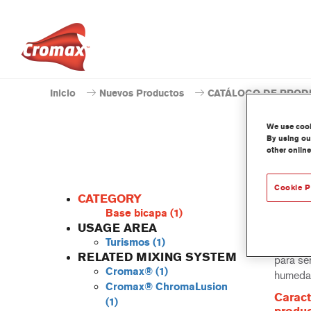
Inicio
Nuevos Productos
CATÁLOGO DE PROD
We use cooki
By using our
other online
Cookie P
CATEGORY
Base bicapa
(1)
USAGE AREA
Turismos
(1)
La resi
RELATED MIXING SYSTEM
para se
Cromax®
(1)
humeda
Cromax® ChromaLusion
Caract
(1)