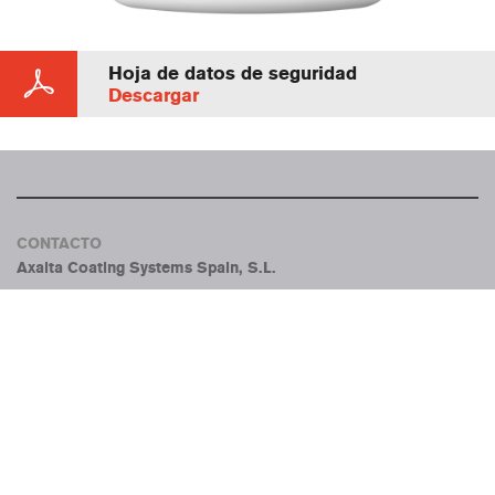
Hoja de datos de seguridad
Descargar
CONTACTO
Axalta Coating Systems Spain, S.L.
C/ Entença 332-334
08029. Barcelona
cromax.spain@axaltacs.com
+34 93 610 6000
El logotipo de Cromax, Cromax y todos los nombres de
productos y servicios de Cromax son marcas comerciales o