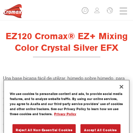
EZ120 Cromax® EZ+ Mixing
Color Crystal Silver EFX
Una base bicapa fácil de utilizar, húmedo sobre húmedo, para
un excelente rendimiento de color, versatilidad y valor. Buena
cubrición, fácil difuminado y excelente control del efecto hacen
We use cookies to personalize content and ads, to provide social media
que todas las reparaciones sean más fáciles y rápidas. También
features, and to analyze website traffic. By using our online services,
ofrece acceso a una base de datos constantemente actualizada
you agree to Axalta and our third-party service providers’ use of cookies
and other online trackers. See our Privacy Policy to learn how we use
de más de 100 000 fórmulas de colores sólidos, metalizados y
these cookies and trackers.
Privacy Policy
perlados. Y sus innovadoras botellas comprimibles aseguran
dosis más precisas y minimizan el desperdicio. Cromax EZ+ es
el nuevo estándar para el rendimiento y la eficacia de una base
Reject All Non-Essential Cookies
Accept All Cookies