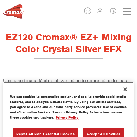
EZ120 Cromax® EZ+ Mixing
Color Crystal Silver EFX
Una base bicapa fácil de utilizar, húmedo sobre húmedo, para
un excelente rendimiento de color, versatilidad y valor. Buena
cubrición, fácil difuminado y excelente control del efecto hacen
We use cookies to personalize content and ads, to provide social media
que todas las reparaciones sean más fáciles y rápidas. También
features, and to analyze website traffic. By using our online services,
ofrece acceso a una base de datos constantemente actualizada
you agree to Axalta and our third-party service providers’ use of cookies
and other online trackers. See our Privacy Policy to learn how we use
de más de 100 000 fórmulas de colores sólidos, metalizados y
these cookies and trackers.
Privacy Policy
perlados. Y sus innovadoras botellas comprimibles aseguran
dosis más precisas y minimizan el desperdicio. Cromax EZ+ es
el nuevo estándar para el rendimiento y la eficacia de una base
Reject All Non-Essential Cookies
Accept All Cookies