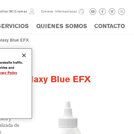
ntrar Mi Cromax
Cromax internacional
SERVICIOS
QUIENES SOMOS
CONTACTO
laxy Blue EFX
ebsite traffic.
ookies and
vacy Policy
lor Galaxy Blue EFX
y
iles y
lizada de
s