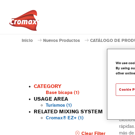
Inicio
Nuevos Productos
CATÁLOGO DE PROD
We use cooki
By using our
other online
CATEGORY
Cookie P
Base bicapa
(1)
USAGE AREA
Turismos
(1)
Una bas
RELATED MIXING SYSTEM
rendimie
Cromax® EZ+
(1)
excelen
rápidas
más de 
Clear Filter