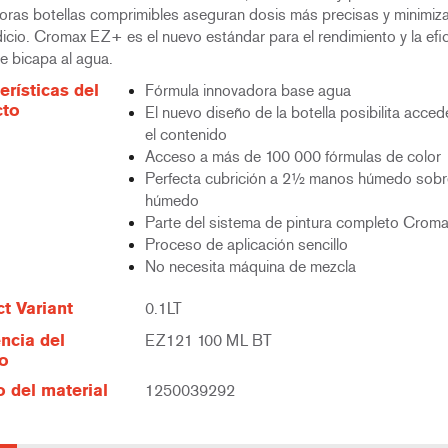
oras botellas comprimibles aseguran dosis más precisas y minimiza
icio. Cromax EZ+ es el nuevo estándar para el rendimiento y la efi
e bicapa al agua.
erísticas del
Fórmula innovadora base agua
cto
El nuevo diseño de la botella posibilita acced
el contenido
Acceso a más de 100 000 fórmulas de color
Perfecta cubrición a 2½ manos húmedo sobr
húmedo
Parte del sistema de pintura completo Croma
Proceso de aplicación sencillo
No necesita máquina de mezcla
t Variant
0.1LT
ncia del
EZ121 100 ML BT
lo
 del material
1250039292