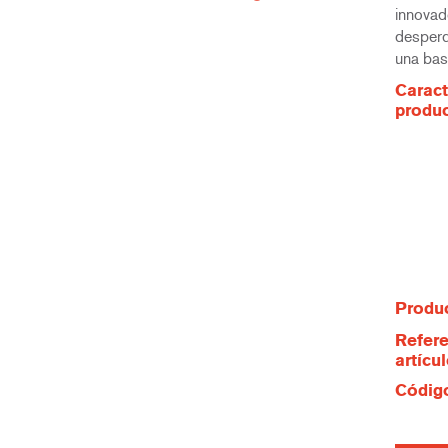
innovad
desperd
una bas
Caract
produ
Produc
Refere
artícu
Código