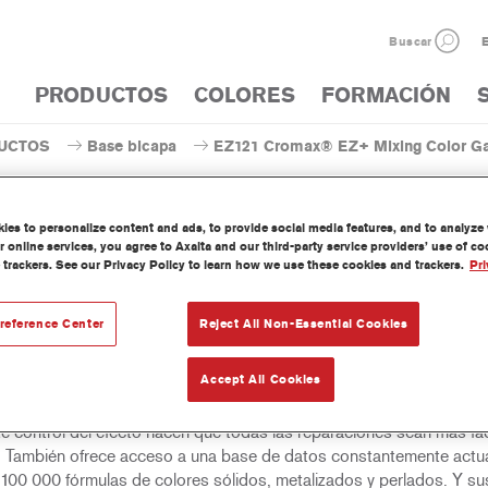
Buscar
E
PRODUCTOS
COLORES
FORMACIÓN
UCTOS
Base bicapa
EZ121 Cromax® EZ+ Mixing Color Ga
es to personalize content and ads, to provide social media features, and to analyze w
 online services, you agree to Axalta and our third-party service providers’ use of c
 trackers. See our Privacy Policy to learn how we use these cookies and trackers.
Pri
EZ121 Cromax® EZ+ Mixing Co
reference Center
Reject All Non-Essential Cookies
Accept All Cookies
e bicapa fácil de utilizar, húmedo sobre húmedo, para un excelente
nto de color, versatilidad y valor. Buena cubrición, fácil difuminado 
te control del efecto hacen que todas las reparaciones sean más fác
. También ofrece acceso a una base de datos constantemente actua
100 000 fórmulas de colores sólidos, metalizados y perlados. Y su