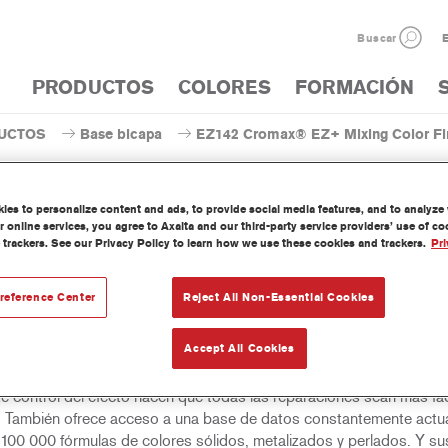
Buscar
E
PRODUCTOS
COLORES
FORMACIÓN
UCTOS
Base bicapa
EZ142 Cromax® EZ+ Mixing Color Fin
es to personalize content and ads, to provide social media features, and to analyze w
 online services, you agree to Axalta and our third-party service providers’ use of c
 trackers. See our Privacy Policy to learn how we use these cookies and trackers.
Pri
EZ142 Cromax® EZ+ Mixing Co
reference Center
Reject All Non-Essential Cookies
Accept All Cookies
e bicapa fácil de utilizar, húmedo sobre húmedo, para un excelente
nto de color, versatilidad y valor. Buena cubrición, fácil difuminado 
te control del efecto hacen que todas las reparaciones sean más fác
. También ofrece acceso a una base de datos constantemente actua
100 000 fórmulas de colores sólidos, metalizados y perlados. Y su