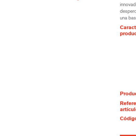
innovad
desperd
una bas
Caract
produ
Produc
Refere
artícu
Código