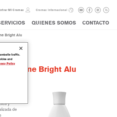
ntrar Mi Cromax
Cromax internacional
SERVICIOS
QUIENES SOMOS
CONTACTO
e Bright Alu
ebsite traffic.
ookies and
vacy Policy
lor Fine Bright Alu
y
iles y
lizada de
s