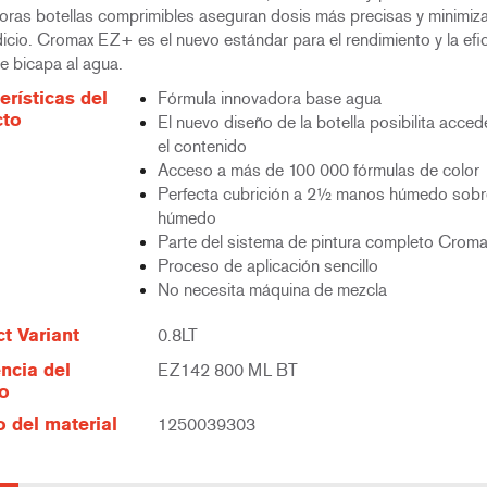
oras botellas comprimibles aseguran dosis más precisas y minimiza
icio. Cromax EZ+ es el nuevo estándar para el rendimiento y la efi
e bicapa al agua.
erísticas del
Fórmula innovadora base agua
cto
El nuevo diseño de la botella posibilita acced
el contenido
Acceso a más de 100 000 fórmulas de color
Perfecta cubrición a 2½ manos húmedo sobr
húmedo
Parte del sistema de pintura completo Croma
Proceso de aplicación sencillo
No necesita máquina de mezcla
t Variant
0.8LT
ncia del
EZ142 800 ML BT
lo
 del material
1250039303