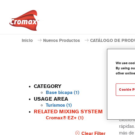
Inicio
Nuevos Productos
CATÁLOGO DE PROD
We use cooki
By using our
other online
CATEGORY
Cookie P
Base bicapa
(1)
USAGE AREA
Turismos
(1)
Una bas
RELATED MIXING SYSTEM
rendimie
Cromax® EZ+
(1)
excelen
rápidas
más de 
Clear Filter