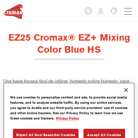
EZ25 Cromax® EZ+ Mixing
Color Blue HS
Una base bicapa fácil de utilizar, húmedo sobre húmedo, para
un excelente rendimiento de color, versatilidad y valor. Buena
cubrición, fácil difuminado y excelente control del efecto hacen
We use cookies to personalize content and ads, to provide social media
que todas las reparaciones sean más fáciles y rápidas. También
features, and to analyze website traffic. By using our online services,
ofrece acceso a una base de datos constantemente actualizada
you agree to Axalta and our third-party service providers’ use of cookies
and other online trackers. See our Privacy Policy to learn how we use
de más de 100 000 fórmulas de colores sólidos, metalizados y
these cookies and trackers.
Privacy Policy
perlados. Y sus innovadoras botellas comprimibles aseguran
dosis más precisas y minimizan el desperdicio. Cromax EZ+ es
el nuevo estándar para el rendimiento y la eficacia de una base
Reject All Non-Essential Cookies
Accept All Cookies