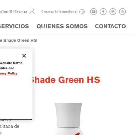
ntrar Mi Cromax
Cromax internacional
SERVICIOS
QUIENES SOMOS
CONTACTO
ue Shade Green HS
ebsite traffic.
ookies and
vacy Policy
r Blue Shade Green HS
y
iles y
lizada de
s