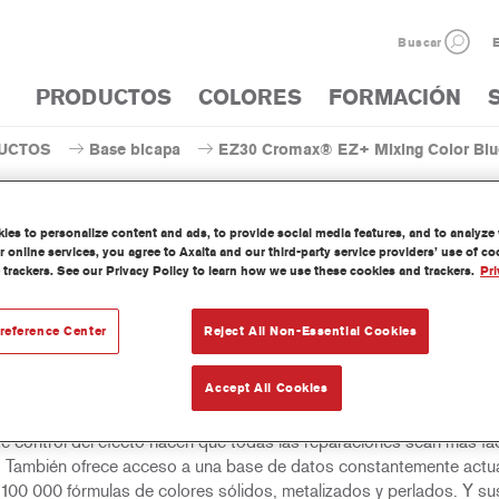
Buscar
E
PRODUCTOS
COLORES
FORMACIÓN
UCTOS
Base bicapa
EZ30 Cromax® EZ+ Mixing Color Bl
es to personalize content and ads, to provide social media features, and to analyze w
 online services, you agree to Axalta and our third-party service providers’ use of c
 trackers. See our Privacy Policy to learn how we use these cookies and trackers.
Pri
Z30 Cromax® EZ+ Mixing Colo
reference Center
Reject All Non-Essential Cookies
Accept All Cookies
e bicapa fácil de utilizar, húmedo sobre húmedo, para un excelente
nto de color, versatilidad y valor. Buena cubrición, fácil difuminado 
te control del efecto hacen que todas las reparaciones sean más fác
. También ofrece acceso a una base de datos constantemente actua
100 000 fórmulas de colores sólidos, metalizados y perlados. Y su