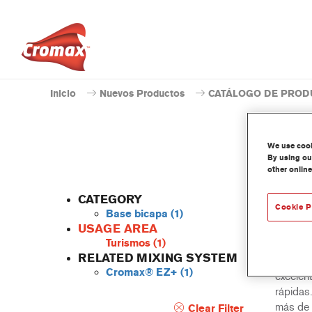
Inicio
Nuevos Productos
CATÁLOGO DE PROD
We use cooki
By using our
other online
E
CATEGORY
Cookie P
Base bicapa
(1)
USAGE AREA
Turismos
(1)
Una bas
RELATED MIXING SYSTEM
rendimie
Cromax® EZ+
(1)
excelen
rápidas
más de 
Clear Filter