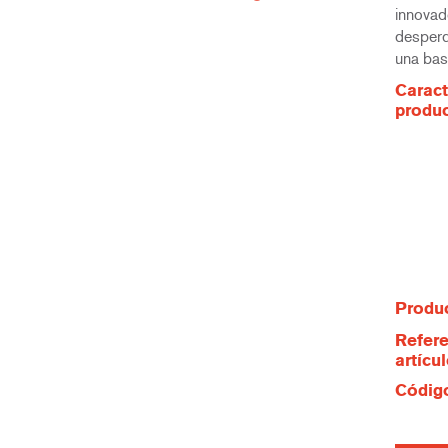
innovad
desperd
una bas
Caract
produ
Produc
Refere
artícu
Código