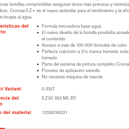
oras botellas comprimibles aseguran dosis más precisas y minimiza
icio. Cromax EZ+ es el nuevo estándar para el rendimiento y la efi
e bicapa al agua.
erísticas del
Fórmula innovadora base agua
cto
El nuevo diseño de la botella posibilita acced
el contenido
Acceso a más de 100 000 fórmulas de color
Perfecta cubrición a 2½ manos húmedo sobr
húmedo
Parte del sistema de pintura completo Croma
Proceso de aplicación sencillo
No necesita máquina de mezcla
t Variant
0.35LT
ncia del
EZ30 350 ML BT
lo
 del material
1250039321