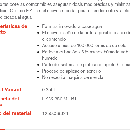
oras botellas comprimibles aseguran dosis más precisas y minimiza
icio. Cromax EZ+ es el nuevo estándar para el rendimiento y la efi
e bicapa al agua.
erísticas del
Fórmula innovadora base agua
cto
El nuevo diseño de la botella posibilita acced
el contenido
Acceso a más de 100 000 fórmulas de color
Perfecta cubrición a 2½ manos húmedo sobr
húmedo
Parte del sistema de pintura completo Croma
Proceso de aplicación sencillo
No necesita máquina de mezcla
t Variant
0.35LT
ncia del
EZ32 350 ML BT
lo
 del material
1250039324