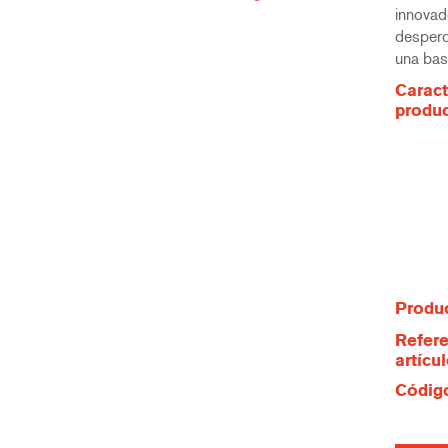
innovad
desperd
una bas
Caract
produ
Produc
Refere
artícu
Código