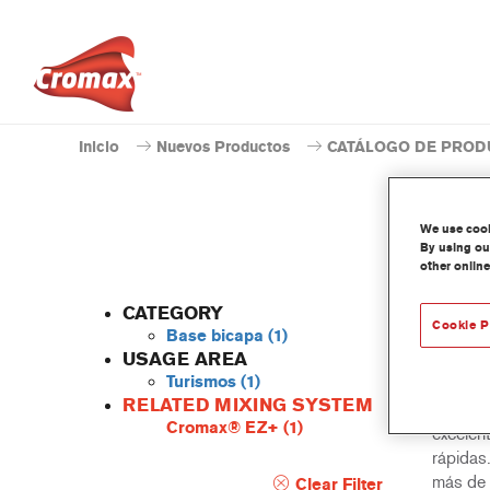
Inicio
Nuevos Productos
CATÁLOGO DE PROD
We use cooki
By using our
other online
CATEGORY
Cookie P
Base bicapa
(1)
USAGE AREA
Turismos
(1)
Una bas
RELATED MIXING SYSTEM
rendimie
Cromax® EZ+
(1)
excelen
rápidas
más de 
Clear Filter