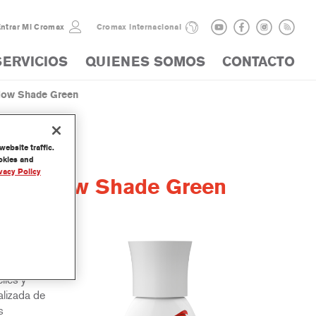
ntrar Mi Cromax
Cromax internacional
SERVICIOS
QUIENES SOMOS
CONTACTO
low Shade Green
ebsite traffic.
ookies and
vacy Policy
r Yellow Shade Green
y
iles y
lizada de
s