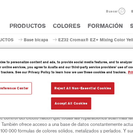
Buscar
E
PRODUCTOS
COLORES
FORMACIÓN
UCTOS
Base bicapa
EZ32 Cromax® EZ+ Mixing Color Yel
es to personalize content and ads, to provide social media features, and to analyze w
 online services, you agree to Axalta and our third-party service providers’ use of c
 trackers. See our Privacy Policy to learn how we use these cookies and trackers.
Pri
EZ32 Cromax® EZ+ Mixing Colo
reference Center
Reject All Non-Essential Cookies
Accept All Cookies
e bicapa fácil de utilizar, húmedo sobre húmedo, para un excelente
nto de color, versatilidad y valor. Buena cubrición, fácil difuminado 
te control del efecto hacen que todas las reparaciones sean más fác
. También ofrece acceso a una base de datos constantemente actua
100 000 fórmulas de colores sólidos, metalizados y perlados. Y su