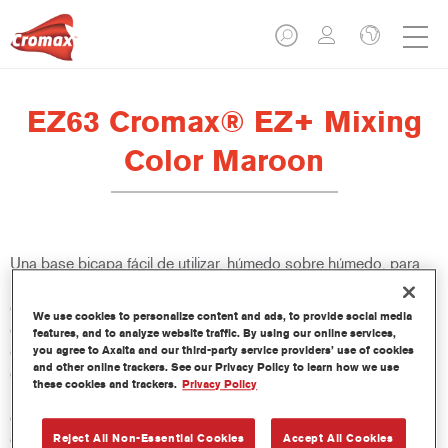
EZ63 Cromax® EZ+ Mixing
Color Maroon
Una base bicapa fácil de utilizar, húmedo sobre húmedo, para
un excelente rendimiento de color, versatilidad y valor. Buena
cubrición, fácil difuminado y excelente control del efecto hacen
We use cookies to personalize content and ads, to provide social media
que todas las reparaciones sean más fáciles y rápidas. También
features, and to analyze website traffic. By using our online services,
ofrece acceso a una base de datos constantemente actualizada
you agree to Axalta and our third-party service providers’ use of cookies
and other online trackers. See our Privacy Policy to learn how we use
de más de 100 000 fórmulas de colores sólidos, metalizados y
these cookies and trackers.
Privacy Policy
perlados. Y sus innovadoras botellas comprimibles aseguran
dosis más precisas y minimizan el desperdicio. Cromax EZ+ es
el nuevo estándar para el rendimiento y la eficacia de una base
Reject All Non-Essential Cookies
Accept All Cookies