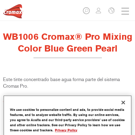
WB1006 Cromax® Pro Mixing
Color Blue Green Pearl
Este tinte concentrado base agua forma parte del sistema
Cromax Pro.
Características del producto
Excelente cubrición con una excepcional igualación del color.
We use cookies to personalize content and ads, to provide social media
Aplicación rápida y rentable - mayor rendimiento y
features, and to analyze website traffic. By using our online services,
you agree to Axalta and our third-party service providers’ use of cookies
productividad.
and other online trackers. See our Privacy Policy to learn how we use
Forma parte de un completo sistema especializado de tintes
these cookies and trackers.
Privacy Policy
y resinas.