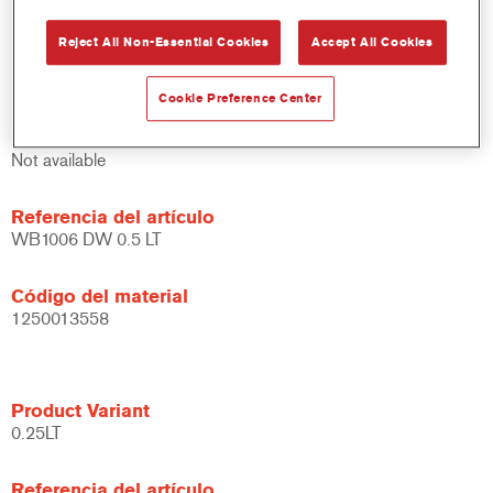
Amplias posibilidades de aplicación.
Reject All Non-Essential Cookies
Accept All Cookies
Versátil - se puede usar en diferentes condiciones climáticas
y utilizando distintas técnicas de aplicación.
Cookie Preference Center
Product Variant
Not available
Referencia del artículo
WB1006 DW 0.5 LT
Código del material
1250013558
Product Variant
0.25LT
Referencia del artículo