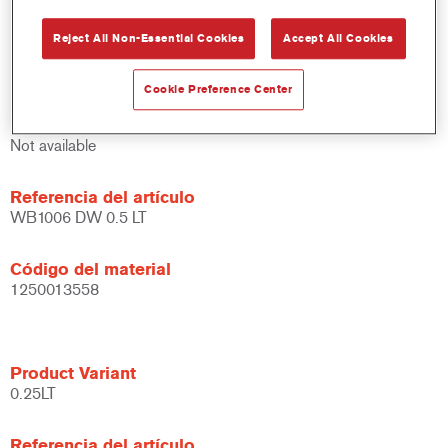
Amplias posibilidades de aplicación.
Reject All Non-Essential Cookies
Accept All Cookies
Versátil - se puede usar en diferentes condiciones climáticas
y utilizando distintas técnicas de aplicación.
Cookie Preference Center
Product Variant
Not available
Referencia del artículo
WB1006 DW 0.5 LT
Código del material
1250013558
Product Variant
0.25LT
Referencia del artículo