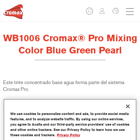
WB1006 Cromax® Pro Mixing
Color Blue Green Pearl
Este tinte concentrado base agua forma parte del sistema
Cromax Pro.
Características del producto
Excelente cubrición con una excepcional igualación del color.
We use cookies to personalize content and ads, to provide social media
Aplicación rápida y rentable - mayor rendimiento y
features, and to analyze website traffic. By using our online services,
you agree to Axalta and our third-party service providers’ use of cookies
productividad.
and other online trackers. See our Privacy Policy to learn how we use
Forma parte de un completo sistema especializado de tintes
these cookies and trackers.
Privacy Policy
y resinas.