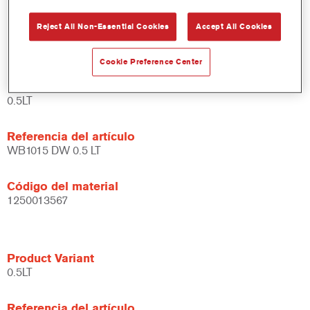
Amplias posibilidades de aplicación.
Reject All Non-Essential Cookies
Accept All Cookies
Versátil - se puede usar en diferentes condiciones climáticas
y utilizando distintas técnicas de aplicación.
Cookie Preference Center
Product Variant
0.5LT
Referencia del artículo
WB1015 DW 0.5 LT
Código del material
1250013567
Product Variant
0.5LT
Referencia del artículo