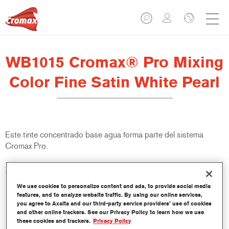
WB1015 Cromax® Pro Mixing
Color Fine Satin White Pearl
Este tinte concentrado base agua forma parte del sistema
Cromax Pro.
Características del producto
Excelente cubrición con una excepcional igualación del color.
We use cookies to personalize content and ads, to provide social media
Aplicación rápida y rentable - mayor rendimiento y
features, and to analyze website traffic. By using our online services,
you agree to Axalta and our third-party service providers’ use of cookies
productividad.
and other online trackers. See our Privacy Policy to learn how we use
Forma parte de un completo sistema especializado de tintes
these cookies and trackers.
Privacy Policy
y resinas.