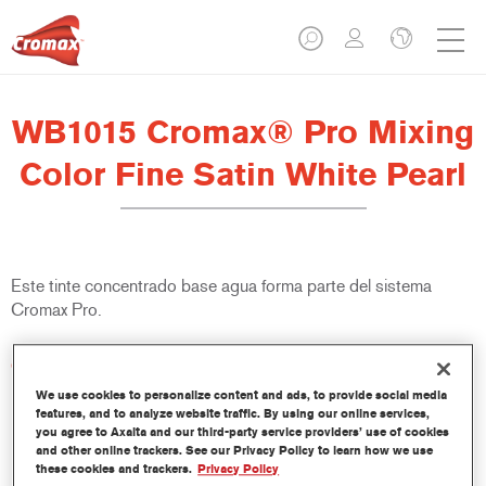
WB1015 Cromax® Pro Mixing
Color Fine Satin White Pearl
Este tinte concentrado base agua forma parte del sistema
Cromax Pro.
Características del producto
Excelente cubrición con una excepcional igualación del color.
We use cookies to personalize content and ads, to provide social media
Aplicación rápida y rentable - mayor rendimiento y
features, and to analyze website traffic. By using our online services,
you agree to Axalta and our third-party service providers’ use of cookies
productividad.
and other online trackers. See our Privacy Policy to learn how we use
Forma parte de un completo sistema especializado de tintes
these cookies and trackers.
Privacy Policy
y resinas.