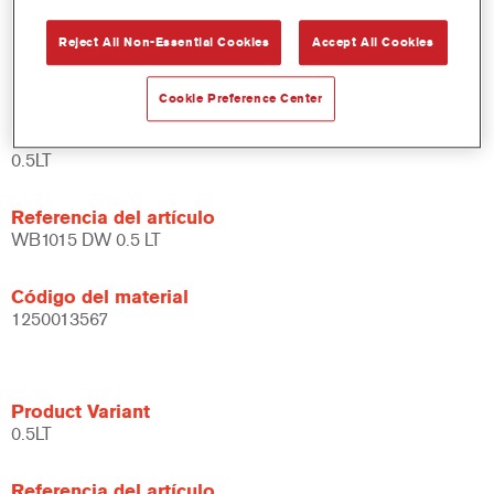
Amplias posibilidades de aplicación.
Reject All Non-Essential Cookies
Accept All Cookies
Versátil - se puede usar en diferentes condiciones climáticas
y utilizando distintas técnicas de aplicación.
Cookie Preference Center
Product Variant
0.5LT
Referencia del artículo
WB1015 DW 0.5 LT
Código del material
1250013567
Product Variant
0.5LT
Referencia del artículo