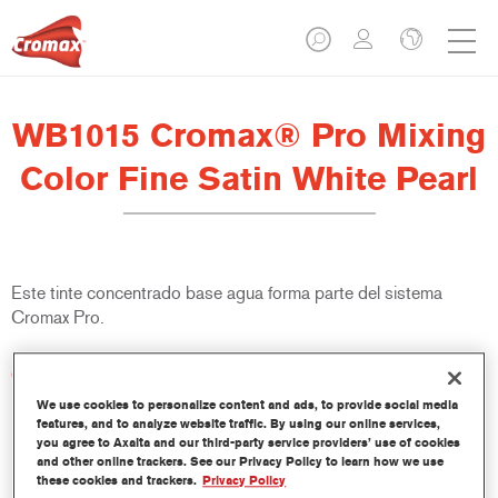
WB1015 Cromax® Pro Mixing
Color Fine Satin White Pearl
Este tinte concentrado base agua forma parte del sistema
Cromax Pro.
Características del producto
Excelente cubrición con una excepcional igualación del color.
We use cookies to personalize content and ads, to provide social media
Aplicación rápida y rentable - mayor rendimiento y
features, and to analyze website traffic. By using our online services,
you agree to Axalta and our third-party service providers’ use of cookies
productividad.
and other online trackers. See our Privacy Policy to learn how we use
Forma parte de un completo sistema especializado de tintes
these cookies and trackers.
Privacy Policy
y resinas.