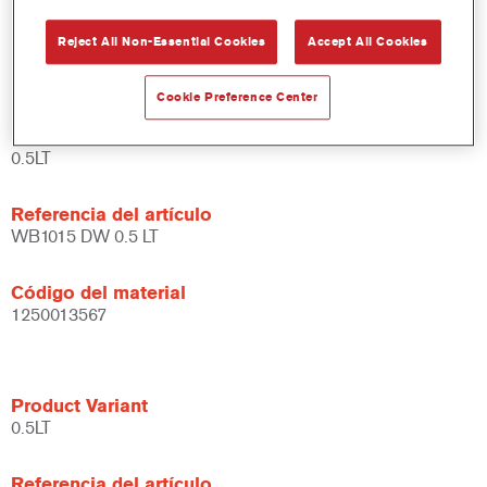
Amplias posibilidades de aplicación.
Reject All Non-Essential Cookies
Accept All Cookies
Versátil - se puede usar en diferentes condiciones climáticas
y utilizando distintas técnicas de aplicación.
Cookie Preference Center
Product Variant
0.5LT
Referencia del artículo
WB1015 DW 0.5 LT
Código del material
1250013567
Product Variant
0.5LT
Referencia del artículo