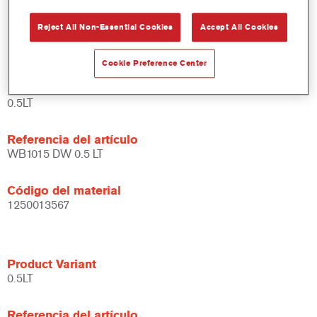
Amplias posibilidades de aplicación.
Reject All Non-Essential Cookies
Accept All Cookies
Versátil - se puede usar en diferentes condiciones climáticas
y utilizando distintas técnicas de aplicación.
Cookie Preference Center
Product Variant
0.5LT
Referencia del artículo
WB1015 DW 0.5 LT
Código del material
1250013567
Product Variant
0.5LT
Referencia del artículo