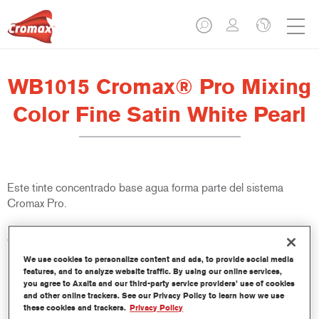
WB1015 Cromax® Pro Mixing
Color Fine Satin White Pearl
Este tinte concentrado base agua forma parte del sistema
Cromax Pro.
Características del producto
Excelente cubrición con una excepcional igualación del color.
We use cookies to personalize content and ads, to provide social media
Aplicación rápida y rentable - mayor rendimiento y
features, and to analyze website traffic. By using our online services,
you agree to Axalta and our third-party service providers’ use of cookies
productividad.
and other online trackers. See our Privacy Policy to learn how we use
Forma parte de un completo sistema especializado de tintes
these cookies and trackers.
Privacy Policy
y resinas.