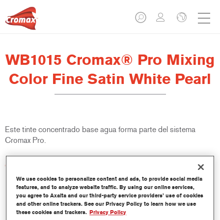
WB1015 Cromax® Pro Mixing
Color Fine Satin White Pearl
Este tinte concentrado base agua forma parte del sistema
Cromax Pro.
Características del producto
Excelente cubrición con una excepcional igualación del color.
We use cookies to personalize content and ads, to provide social media
Aplicación rápida y rentable - mayor rendimiento y
features, and to analyze website traffic. By using our online services,
you agree to Axalta and our third-party service providers’ use of cookies
productividad.
and other online trackers. See our Privacy Policy to learn how we use
Forma parte de un completo sistema especializado de tintes
these cookies and trackers.
Privacy Policy
y resinas.