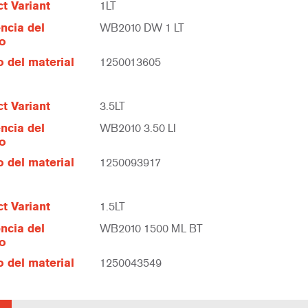
t Variant
1LT
ncia del
WB2010 DW 1 LT
lo
 del material
1250013605
t Variant
3.5LT
ncia del
WB2010 3.50 LI
lo
 del material
1250093917
t Variant
1.5LT
ncia del
WB2010 1500 ML BT
lo
 del material
1250043549