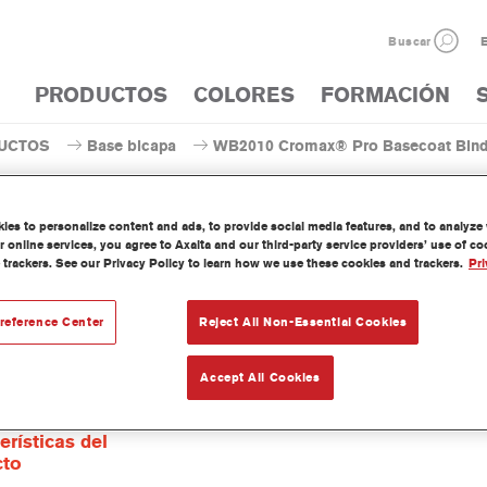
Buscar
E
PRODUCTOS
COLORES
FORMACIÓN
UCTOS
Base bicapa
WB2010 Cromax® Pro Basecoat Binde
es to personalize content and ads, to provide social media features, and to analyze w
 online services, you agree to Axalta and our third-party service providers’ use of c
 trackers. See our Privacy Policy to learn how we use these cookies and trackers.
Pri
WB2010 Cromax® Pro Bas
reference Center
Reject All Non-Essential Cookies
Accept All Cookies
na Cromax Pro Basecoat Binder I WB2010 se ha formulado para se
base agua Cromax Pro.
erísticas del
cto