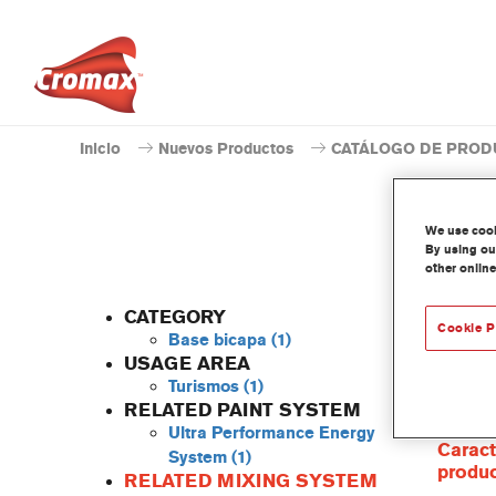
Inicio
Nuevos Productos
CATÁLOGO DE PROD
We use cooki
By using our
other online
CATEGORY
Cookie P
Base bicapa
(1)
USAGE AREA
Turismos
(1)
La resi
RELATED PAINT SYSTEM
con la 
Ultra Performance Energy
Caract
System
(1)
produ
RELATED MIXING SYSTEM