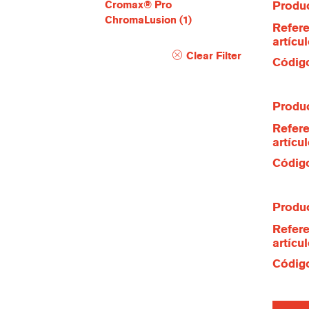
Cromax® Pro
Produc
ChromaLusion
(1)
Refere
artícu
Clear Filter
Código
Produc
Refere
artícu
Código
Produc
Refere
artícu
Código