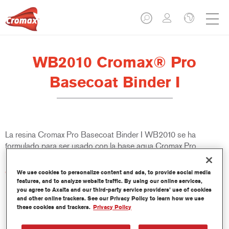
WB2010 Cromax® Pro
Basecoat Binder I
La resina Cromax Pro Basecoat Binder I WB2010 se ha
formulado para ser usado con la base agua Cromax Pro.
Características del producto
We use cookies to personalize content and ads, to provide social media
features, and to analyze website traffic. By using our online services,
you agree to Axalta and our third-party service providers’ use of cookies
and other online trackers. See our Privacy Policy to learn how we use
Product Variant
these cookies and trackers.
Privacy Policy
1LT