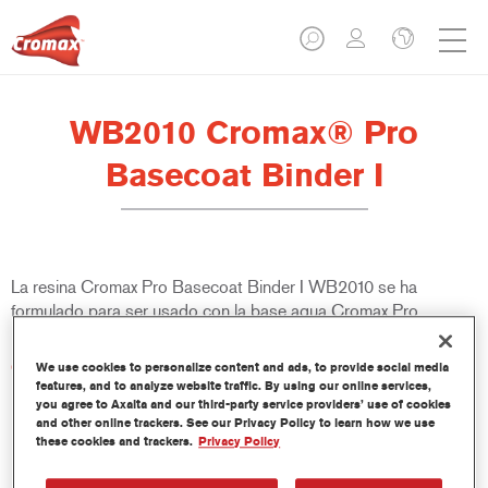
WB2010 Cromax® Pro
Basecoat Binder I
La resina Cromax Pro Basecoat Binder I WB2010 se ha
formulado para ser usado con la base agua Cromax Pro.
Características del producto
We use cookies to personalize content and ads, to provide social media
features, and to analyze website traffic. By using our online services,
you agree to Axalta and our third-party service providers’ use of cookies
and other online trackers. See our Privacy Policy to learn how we use
Product Variant
these cookies and trackers.
Privacy Policy
1LT