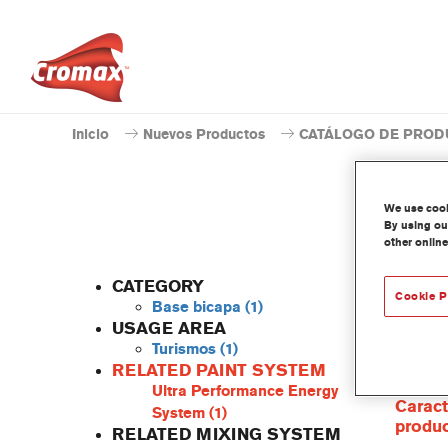
Inicio
Nuevos Productos
CATÁLOGO DE PROD
We use cooki
By using our
other online
CATEGORY
Cookie P
Base bicapa
(1)
USAGE AREA
Turismos
(1)
La resi
RELATED PAINT SYSTEM
con la 
Ultra Performance Energy
Caract
System
(1)
produ
RELATED MIXING SYSTEM