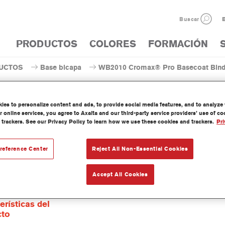
Buscar
E
PRODUCTOS
COLORES
FORMACIÓN
UCTOS
Base bicapa
WB2010 Cromax® Pro Basecoat Binde
es to personalize content and ads, to provide social media features, and to analyze w
 online services, you agree to Axalta and our third-party service providers’ use of c
 trackers. See our Privacy Policy to learn how we use these cookies and trackers.
Pri
WB2010 Cromax® Pro Bas
reference Center
Reject All Non-Essential Cookies
Accept All Cookies
na Cromax Pro Basecoat Binder I WB2010 se ha formulado para se
base agua Cromax Pro.
erísticas del
cto