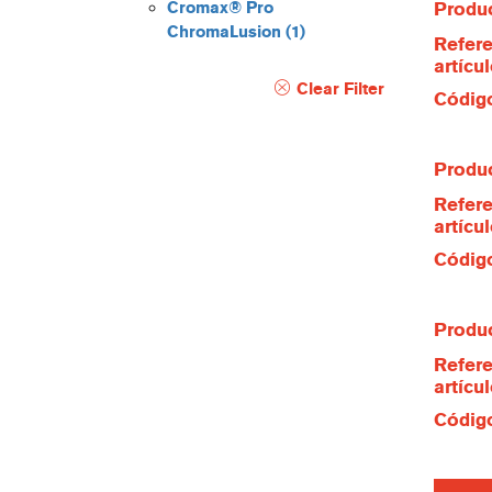
Cromax® Pro
Produc
ChromaLusion
(1)
Refere
artícu
Clear Filter
Código
Produc
Refere
artícu
Código
Produc
Refere
artícu
Código