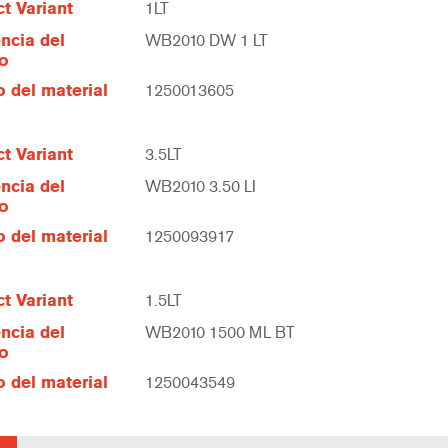
t Variant
1LT
ncia del
WB2010 DW 1 LT
lo
 del material
1250013605
t Variant
3.5LT
ncia del
WB2010 3.50 LI
lo
 del material
1250093917
t Variant
1.5LT
ncia del
WB2010 1500 ML BT
lo
 del material
1250043549