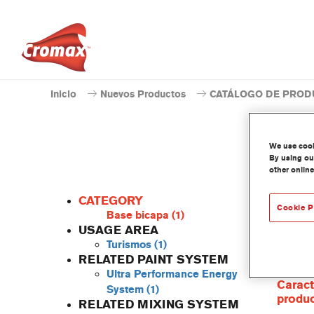
Inicio
Nuevos Productos
CATÁLOGO DE PROD
We use cooki
By using our
other online
CATEGORY
Cookie P
Base bicapa
(1)
USAGE AREA
Turismos
(1)
La resi
RELATED PAINT SYSTEM
con la 
Ultra Performance Energy
Caract
System
(1)
produ
RELATED MIXING SYSTEM