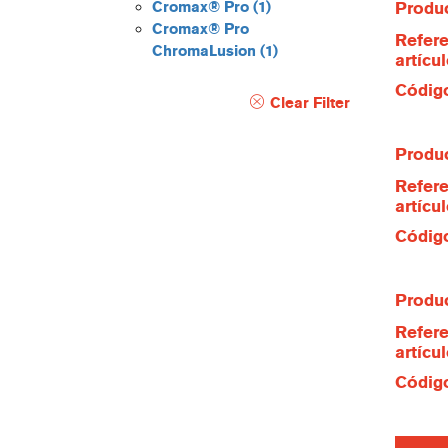
Cromax® Pro
(1)
Produc
Cromax® Pro
Refere
ChromaLusion
(1)
artícu
Código
Clear Filter
Produc
Refere
artícu
Código
Produc
Refere
artícu
Código