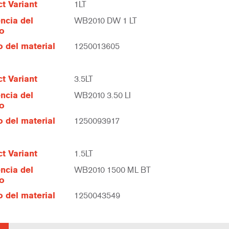
t Variant
1LT
ncia del
WB2010 DW 1 LT
lo
 del material
1250013605
t Variant
3.5LT
ncia del
WB2010 3.50 LI
lo
 del material
1250093917
t Variant
1.5LT
ncia del
WB2010 1500 ML BT
lo
 del material
1250043549