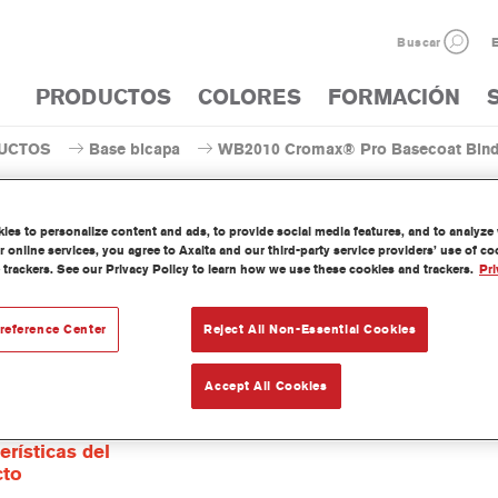
Buscar
E
PRODUCTOS
COLORES
FORMACIÓN
UCTOS
Base bicapa
WB2010 Cromax® Pro Basecoat Binde
es to personalize content and ads, to provide social media features, and to analyze w
 online services, you agree to Axalta and our third-party service providers’ use of c
 trackers. See our Privacy Policy to learn how we use these cookies and trackers.
Pri
WB2010 Cromax® Pro Bas
reference Center
Reject All Non-Essential Cookies
Accept All Cookies
na Cromax Pro Basecoat Binder I WB2010 se ha formulado para se
base agua Cromax Pro.
erísticas del
cto