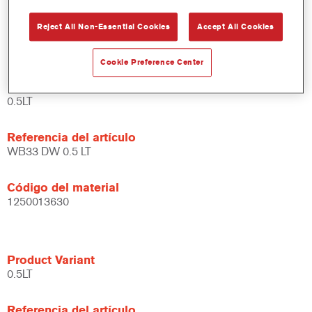
Amplias posibilidades de aplicación.
Reject All Non-Essential Cookies
Accept All Cookies
Versátil - se puede usar en diferentes condiciones climáticas
y utilizando distintas técnicas de aplicación.
Cookie Preference Center
Product Variant
0.5LT
Referencia del artículo
WB33 DW 0.5 LT
Código del material
1250013630
Product Variant
0.5LT
Referencia del artículo