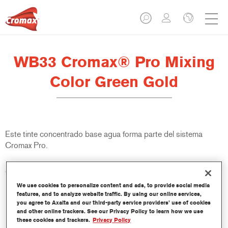
WB33 Cromax® Pro Mixing
Color Green Gold
Este tinte concentrado base agua forma parte del sistema
Cromax Pro.
Características del producto
Excelente cubrición con una excepcional igualación del color.
We use cookies to personalize content and ads, to provide social media
Aplicación rápida y rentable - mayor rendimiento y
features, and to analyze website traffic. By using our online services,
you agree to Axalta and our third-party service providers’ use of cookies
productividad.
and other online trackers. See our Privacy Policy to learn how we use
Forma parte de un completo sistema especializado de tintes
these cookies and trackers.
Privacy Policy
y resinas.