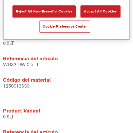
Amplias posibilidades de aplicación.
Reject All Non-Essential Cookies
Accept All Cookies
Versátil - se puede usar en diferentes condiciones climáticas
y utilizando distintas técnicas de aplicación.
Cookie Preference Center
Product Variant
0.5LT
Referencia del artículo
WB33 DW 0.5 LT
Código del material
1250013630
Product Variant
0.5LT
Referencia del artículo