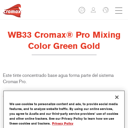
WB33 Cromax® Pro Mixing
Color Green Gold
Este tinte concentrado base agua forma parte del sistema
Cromax Pro.
Características del producto
Excelente cubrición con una excepcional igualación del color.
We use cookies to personalize content and ads, to provide social media
Aplicación rápida y rentable - mayor rendimiento y
features, and to analyze website traffic. By using our online services,
you agree to Axalta and our third-party service providers’ use of cookies
productividad.
and other online trackers. See our Privacy Policy to learn how we use
Forma parte de un completo sistema especializado de tintes
these cookies and trackers.
Privacy Policy
y resinas.