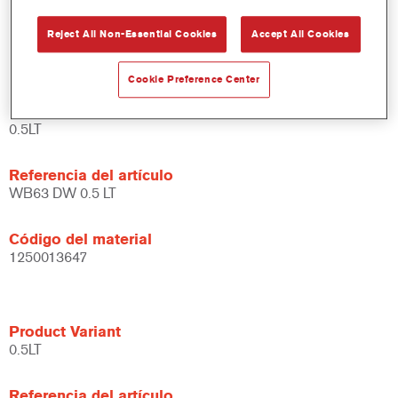
Amplias posibilidades de aplicación.
Reject All Non-Essential Cookies
Accept All Cookies
Versátil - se puede usar en diferentes condiciones climáticas
y utilizando distintas técnicas de aplicación.
Cookie Preference Center
Product Variant
0.5LT
Referencia del artículo
WB63 DW 0.5 LT
Código del material
1250013647
Product Variant
0.5LT
Referencia del artículo