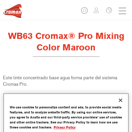
WB63 Cromax® Pro Mixing
Color Maroon
Este tinte concentrado base agua forma parte del sistema
Cromax Pro.
Características del producto
Excelente cubrición con una excepcional igualación del color.
We use cookies to personalize content and ads, to provide social media
Aplicación rápida y rentable - mayor rendimiento y
features, and to analyze website traffic. By using our online services,
you agree to Axalta and our third-party service providers’ use of cookies
productividad.
and other online trackers. See our Privacy Policy to learn how we use
Forma parte de un completo sistema especializado de tintes
these cookies and trackers.
Privacy Policy
y resinas.