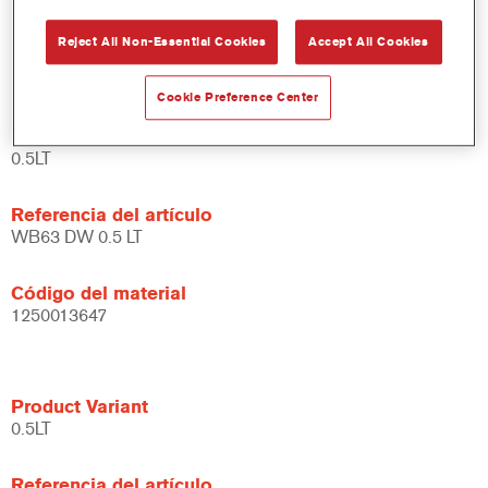
Amplias posibilidades de aplicación.
Reject All Non-Essential Cookies
Accept All Cookies
Versátil - se puede usar en diferentes condiciones climáticas
y utilizando distintas técnicas de aplicación.
Cookie Preference Center
Product Variant
0.5LT
Referencia del artículo
WB63 DW 0.5 LT
Código del material
1250013647
Product Variant
0.5LT
Referencia del artículo