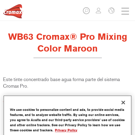
WB63 Cromax® Pro Mixing
Color Maroon
Este tinte concentrado base agua forma parte del sistema
Cromax Pro.
Características del producto
Excelente cubrición con una excepcional igualación del color.
We use cookies to personalize content and ads, to provide social media
Aplicación rápida y rentable - mayor rendimiento y
features, and to analyze website traffic. By using our online services,
you agree to Axalta and our third-party service providers’ use of cookies
productividad.
and other online trackers. See our Privacy Policy to learn how we use
Forma parte de un completo sistema especializado de tintes
these cookies and trackers.
Privacy Policy
y resinas.