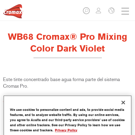
WB68 Cromax® Pro Mixing
Color Dark Violet
Este tinte concentrado base agua forma parte del sistema
Cromax Pro.
Características del producto
Excelente cubrición con una excepcional igualación del color.
We use cookies to personalize content and ads, to provide social media
Aplicación rápida y rentable - mayor rendimiento y
features, and to analyze website traffic. By using our online services,
you agree to Axalta and our third-party service providers’ use of cookies
productividad.
and other online trackers. See our Privacy Policy to learn how we use
Forma parte de un completo sistema especializado de tintes
these cookies and trackers.
Privacy Policy
y resinas.