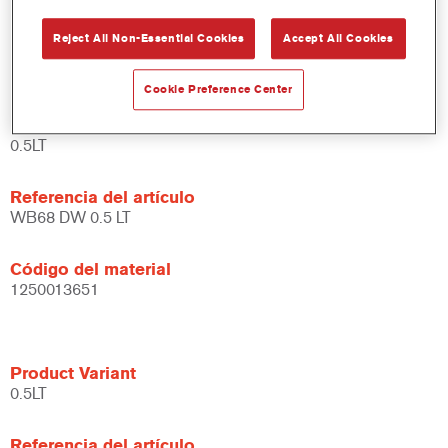
Amplias posibilidades de aplicación.
Reject All Non-Essential Cookies
Accept All Cookies
Versátil - se puede usar en diferentes condiciones climáticas
y utilizando distintas técnicas de aplicación.
Cookie Preference Center
Product Variant
0.5LT
Referencia del artículo
WB68 DW 0.5 LT
Código del material
1250013651
Product Variant
0.5LT
Referencia del artículo