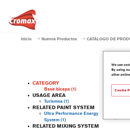
Inicio
Nuevos Productos
CATÁLOGO DE PROD
We use cooki
By using our
other online
CATEGORY
Base bicapa
(1)
Cookie P
USAGE AREA
Turismos
(1)
Este ti
RELATED PAINT SYSTEM
Caract
Ultra Performance Energy
produ
System
(1)
RELATED MIXING SYSTEM