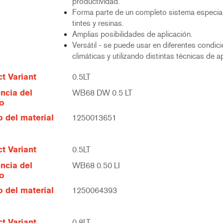
productividad.
Forma parte de un completo sistema especia
tintes y resinas.
Amplias posibilidades de aplicación.
Versátil - se puede usar en diferentes condic
climáticas y utilizando distintas técnicas de a
t Variant
0.5LT
ncia del
WB68 DW 0.5 LT
lo
 del material
1250013651
t Variant
0.5LT
ncia del
WB68 0.50 LI
lo
 del material
1250064393
t Variant
0.8LT