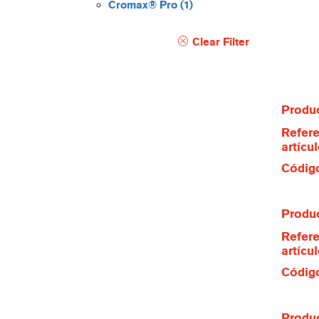
Cromax® Pro
(1)
Clear Filter
Produc
Refere
artícu
Código
Produc
Refere
artícu
Código
Produc