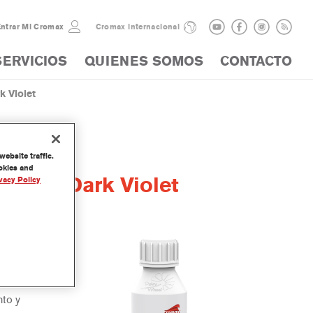
ntrar Mi Cromax
Cromax internacional
SERVICIOS
QUIENES SOMOS
CONTACTO
 Violet
ebsite traffic.
ookies and
Color Dark Violet
vacy Policy
ación del
nto y