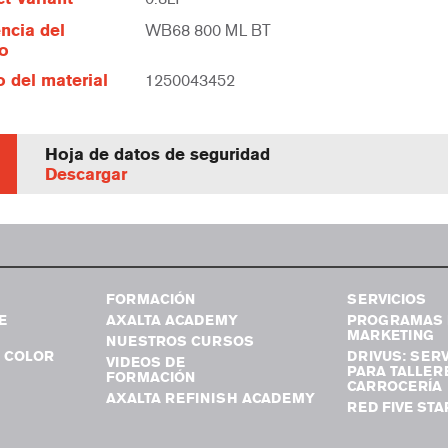
ncia del
WB68 800 ML BT
lo
 del material
1250043452
Hoja de datos de seguridad
Descargar
FORMACIÓN
SERVICIOS
E
AXALTA ACADEMY
PROGRAMAS 
MARKETING
NUESTROS CURSOS
 COLOR
DRIVUS: SERV
VIDEOS DE
PARA TALLER
FORMACIÓN
CARROCERÍA
AXALTA REFINISH ACADEMY
RED FIVE STA