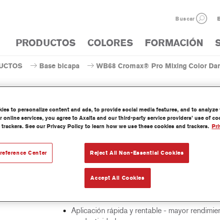
Buscar
E
PRODUCTOS
COLORES
FORMACIÓN
UCTOS
Base bicapa
WB68 Cromax® Pro Mixing Color Dark
es to personalize content and ads, to provide social media features, and to analyze w
 online services, you agree to Axalta and our third-party service providers’ use of c
WB68 Cromax® Pro Mixing 
 trackers. See our Privacy Policy to learn how we use these cookies and trackers.
Pri
reference Center
Reject All Non-Essential Cookies
nte concentrado base agua forma parte del sistema Cromax Pro.
Accept All Cookies
erísticas del
Excelente cubrición con una excepcional igual
cto
color.
Aplicación rápida y rentable - mayor rendimie