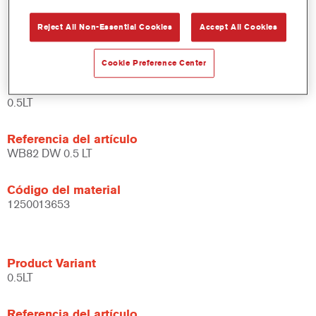
Amplias posibilidades de aplicación.
Reject All Non-Essential Cookies
Accept All Cookies
Versátil - se puede usar en diferentes condiciones climáticas
y utilizando distintas técnicas de aplicación.
Cookie Preference Center
Product Variant
0.5LT
Referencia del artículo
WB82 DW 0.5 LT
Código del material
1250013653
Product Variant
0.5LT
Referencia del artículo