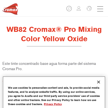
WB82 Cromax® Pro Mixing
Color Yellow Oxide
Este tinte concentrado base agua forma parte del sistema
Cromax Pro.
Características del producto
Excelente cubrición con una excepcional igualación del color.
We use cookies to personalize content and ads, to provide social media
Aplicación rápida y rentable - mayor rendimiento y
features, and to analyze website traffic. By using our online services,
you agree to Axalta and our third-party service providers’ use of cookies
productividad.
and other online trackers. See our Privacy Policy to learn how we use
Forma parte de un completo sistema especializado de tintes
these cookies and trackers.
Privacy Policy
y resinas.