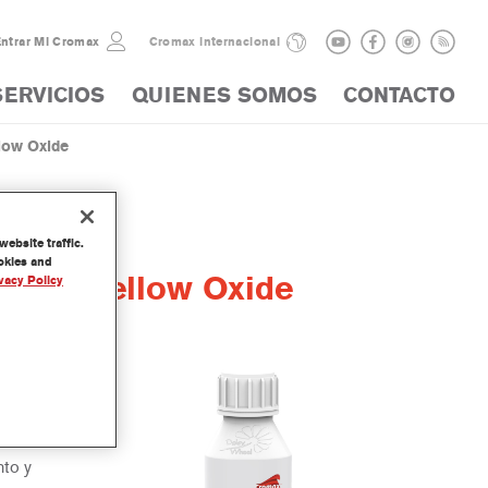
ntrar Mi Cromax
Cromax internacional
SERVICIOS
QUIENES SOMOS
CONTACTO
low Oxide
ebsite traffic.
ookies and
olor Yellow Oxide
vacy Policy
ación del
nto y