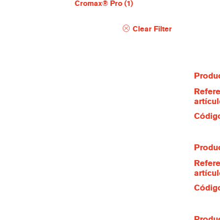
Cromax® Pro
(1)
Clear Filter
Produc
Refere
artícu
Código
Produc
Refere
artícu
Código
Produc