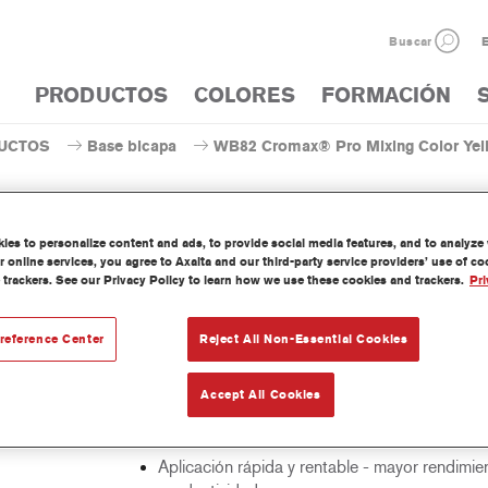
Buscar
E
PRODUCTOS
COLORES
FORMACIÓN
UCTOS
Base bicapa
WB82 Cromax® Pro Mixing Color Yel
es to personalize content and ads, to provide social media features, and to analyze w
 online services, you agree to Axalta and our third-party service providers’ use of c
WB82 Cromax® Pro Mixing C
 trackers. See our Privacy Policy to learn how we use these cookies and trackers.
Pri
reference Center
Reject All Non-Essential Cookies
nte concentrado base agua forma parte del sistema Cromax Pro.
Accept All Cookies
erísticas del
Excelente cubrición con una excepcional igual
cto
color.
Aplicación rápida y rentable - mayor rendimie