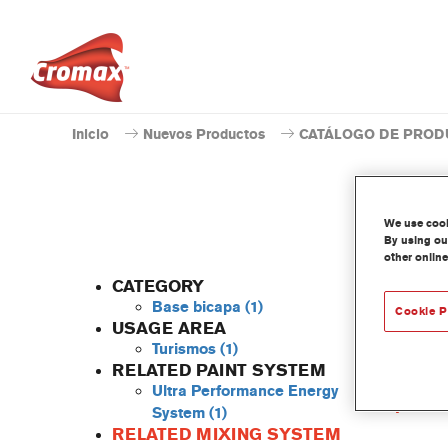
Inicio
Nuevos Productos
CATÁLOGO DE PROD
We use cooki
By using our
other online
CATEGORY
Base bicapa
(1)
Cookie P
USAGE AREA
Turismos
(1)
Este ti
RELATED PAINT SYSTEM
Caract
Ultra Performance Energy
produ
System
(1)
RELATED MIXING SYSTEM