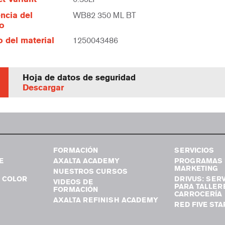
ncia del
WB82 350 ML BT
lo
 del material
1250043486
Hoja de datos de seguridad
Descargar
FORMACIÓN
SERVICIOS
E
AXALTA ACADEMY
PROGRAMAS 
MARKETING
NUESTROS CURSOS
 COLOR
DRIVUS: SERV
VIDEOS DE
PARA TALLER
FORMACIÓN
CARROCERÍA
AXALTA REFINISH ACADEMY
RED FIVE STA