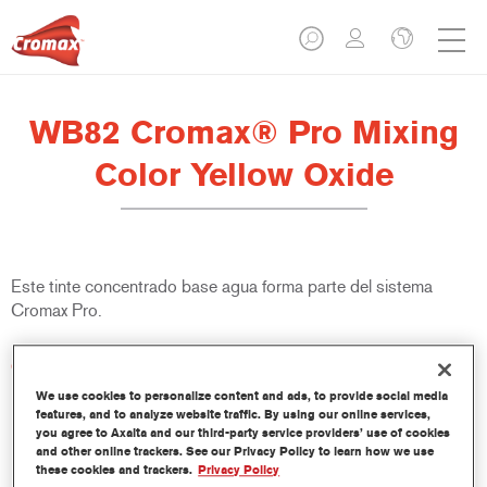
WB82 Cromax® Pro Mixing
Color Yellow Oxide
Este tinte concentrado base agua forma parte del sistema
Cromax Pro.
Características del producto
Excelente cubrición con una excepcional igualación del color.
We use cookies to personalize content and ads, to provide social media
Aplicación rápida y rentable - mayor rendimiento y
features, and to analyze website traffic. By using our online services,
you agree to Axalta and our third-party service providers’ use of cookies
productividad.
and other online trackers. See our Privacy Policy to learn how we use
Forma parte de un completo sistema especializado de tintes
these cookies and trackers.
Privacy Policy
y resinas.