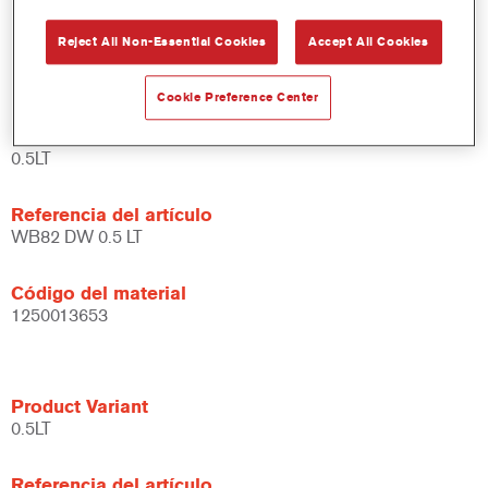
Amplias posibilidades de aplicación.
Reject All Non-Essential Cookies
Accept All Cookies
Versátil - se puede usar en diferentes condiciones climáticas
y utilizando distintas técnicas de aplicación.
Cookie Preference Center
Product Variant
0.5LT
Referencia del artículo
WB82 DW 0.5 LT
Código del material
1250013653
Product Variant
0.5LT
Referencia del artículo