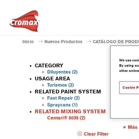
Inicio
Nuevos Productos
CATÁLOGO DE PROD
We use cooki
CATEGORY
By using our
other online
Diluyentes
(2)
USAGE AREA
Turismos
(2)
Cookie P
AK35
RELATED PAINT SYSTEM
Fast Repair
(2)
Referenc
Spraycans
(1)
RELATED MIXING SYSTEM
Código 
Centari® 5035
(2)
Más 
Clear Filter