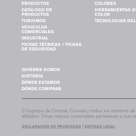
PRODUCTOS
COLORES
CATÁLOGO DE
HERRAMIENTAS D
PRODUCTOS
COLOR
TURISMOS
TECNOLOGIAS DEL
VEHICULOS
COMERCIALES
INDUSTRIAL
FICHAS TÉCNICAS / FICHAS
DE SEGURIDAD
QUIENES SOMOS
HISTORIA
DÓNDE ESTAMOS
DÓNDE COMPRAR
El logotipo de Cromax, Cromax y todos los nombres de 
afiliados. Otras marcas comerciales pertenecen a sus re
|
DECLARACIÓN DE PRIVACIDAD
ENTIDAD LEGAL