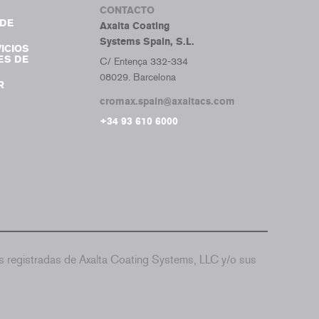
CONTACTO
DE
Axalta Coating
Systems Spain, S.L.
ICIOS
ES DE
C/ Entença 332-334
08029. Barcelona
R
cromax.spain@axaltacs.com
+34 93 610 6000
 registradas de Axalta Coating Systems, LLC y/o sus