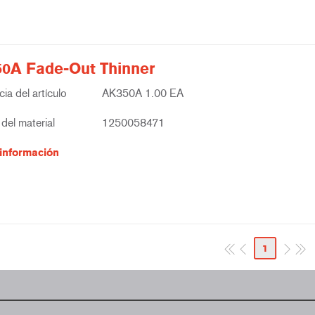
0A Fade-Out Thinner
ia del artículo
AK350A 1.00 EA
del material
1250058471
información
1