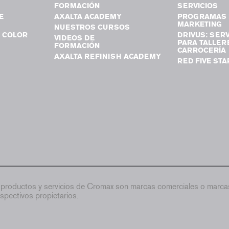
FORMACIÓN
SERVICIOS
E
AXALTA ACADEMY
PROGRAMAS 
MARKETING
NUESTROS CURSOS
 COLOR
DRIVUS: SERV
VIDEOS DE
PARA TALLER
FORMACIÓN
CARROCERÍA
AXALTA REFINISH ACADEMY
RED FIVE STA
productos y servicios de Cromax son marcas comerciales o marcas
spectivos propietarios.