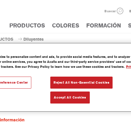
Buscar
E
PRODUCTOS
COLORES
FORMACIÓN
UCTOS
Diluyentes
Diluyente
es to personalize content and ads, to provide social media features, and to analyze w
 online services, you agree to Axalta and our third-party service providers’ use of c
 trackers. See our Privacy Policy to learn how we use these cookies and trackers.
Pri
reference Center
Reject All Non-Essential Cookies
0 Fade-Out Thinner
ia del artículo
AK350 5.00 LI
Accept All Cookies
del material
1250002455
información