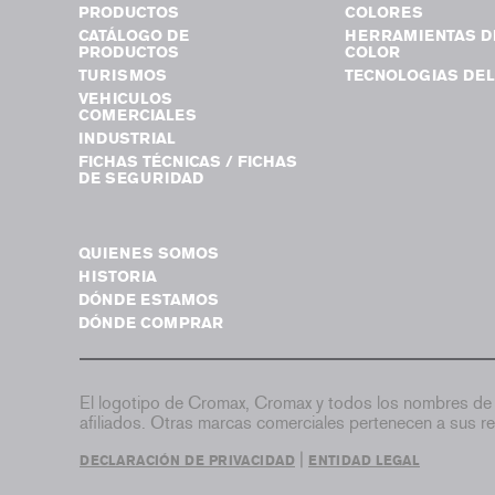
PRODUCTOS
COLORES
CATÁLOGO DE
HERRAMIENTAS D
PRODUCTOS
COLOR
TURISMOS
TECNOLOGIAS DEL
VEHICULOS
COMERCIALES
INDUSTRIAL
FICHAS TÉCNICAS / FICHAS
DE SEGURIDAD
QUIENES SOMOS
HISTORIA
DÓNDE ESTAMOS
DÓNDE COMPRAR
El logotipo de Cromax, Cromax y todos los nombres de 
afiliados. Otras marcas comerciales pertenecen a sus re
|
DECLARACIÓN DE PRIVACIDAD
ENTIDAD LEGAL