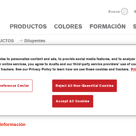
Buscar
E
PRODUCTOS
COLORES
FORMACIÓN
UCTOS
Diluyentes
Diluyente
es to personalize content and ads, to provide social media features, and to analyze w
 online services, you agree to Axalta and our third-party service providers’ use of c
 trackers. See our Privacy Policy to learn how we use these cookies and trackers.
Pri
reference Center
Reject All Non-Essential Cookies
0 Fade-Out Thinner
ia del artículo
AK350 5.00 LI
Accept All Cookies
del material
1250002455
información