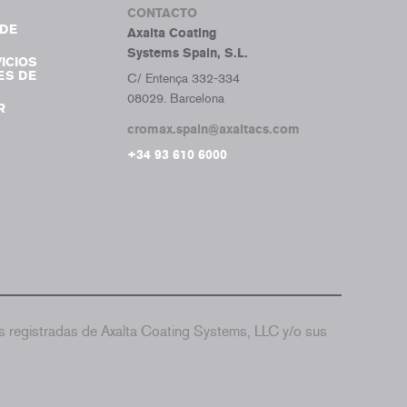
CONTACTO
DE
Axalta Coating
Systems Spain, S.L.
ICIOS
ES DE
C/ Entença 332-334
08029. Barcelona
R
cromax.spain@axaltacs.com
+34 93 610 6000
 registradas de Axalta Coating Systems, LLC y/o sus