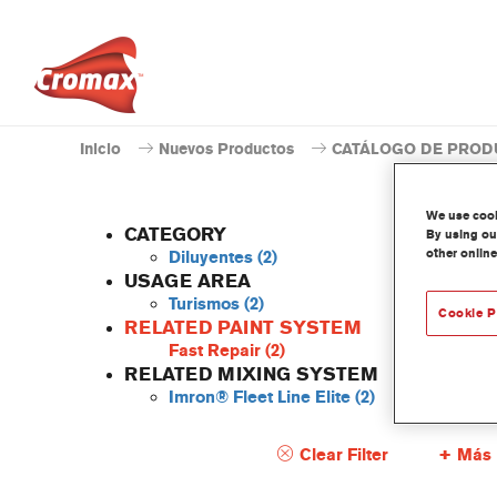
Inicio
Nuevos Productos
CATÁLOGO DE PROD
We use cooki
CATEGORY
By using our
other online
Diluyentes
(2)
USAGE AREA
Turismos
(2)
Cookie P
AK35
RELATED PAINT SYSTEM
Fast Repair
(2)
Referenc
RELATED MIXING SYSTEM
Imron® Fleet Line Elite
(2)
Código 
Clear Filter
Más 