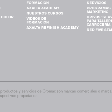
FORMACIÓN
SERVICIOS
E
AXALTA ACADEMY
PROGRAMAS 
MARKETING
NUESTROS CURSOS
 COLOR
DRIVUS: SERV
VIDEOS DE
PARA TALLER
FORMACIÓN
CARROCERÍA
AXALTA REFINISH ACADEMY
RED FIVE STA
productos y servicios de Cromax son marcas comerciales o marcas
spectivos propietarios.