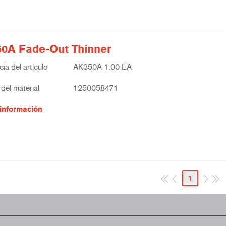
0A Fade-Out Thinner
ia del artículo
AK350A 1.00 EA
del material
1250058471
información
1