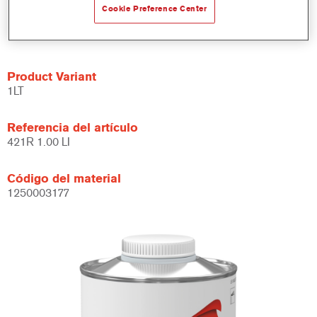
interiores.
Cookie Preference Center
Se puede usar con Centari 500, Centari 500 HB, Imron
700, 1200S y 3050S.
Product Variant
1LT
Referencia del artículo
421R 1.00 LI
Código del material
1250003177