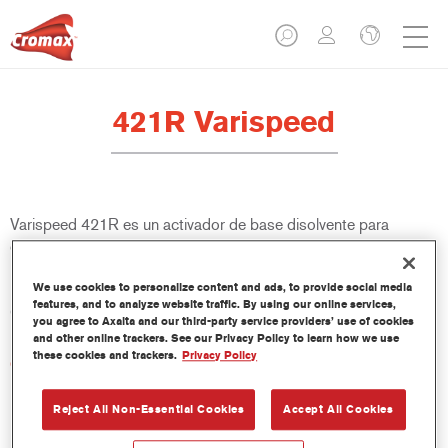
421R Varispeed
Varispeed 421R es un activador de base disolvente para
conseguir un secado al aire o acelerado y un endurecimiento
más rápido de acabados 2K y barnices 2K, en pequeñas
We use cookies to personalize content and ads, to provide social media
reparaciones y en el pintado de interiores. Se puede usar con
features, and to analyze website traffic. By using our online services,
Centari 500, Centari 500 HB, Imron 700, 1200S y 3050S.
you agree to Axalta and our third-party service providers’ use of cookies
and other online trackers. See our Privacy Policy to learn how we use
these cookies and trackers.
Privacy Policy
Características del producto
Permite un secado más rápido al aire o en cabina y un
endurecimiento también más rápido de los acabados o
Reject All Non-Essential Cookies
Accept All Cookies
barnices 2K en pequeñas reparacioness y pintado de zonas