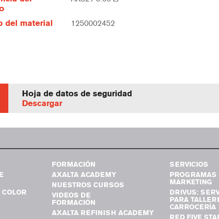
lo
 del material
1250002452
Hoja de datos de seguridad
Descargar
FORMACIÓN
SERVICIOS
E
AXALTA ACADEMY
PROGRAMAS 
MARKETING
NUESTROS CURSOS
 COLOR
DRIVUS: SERV
VIDEOS DE
PARA TALLER
FORMACIÓN
CARROCERÍA
AXALTA REFINISH ACADEMY
RED FIVE STA