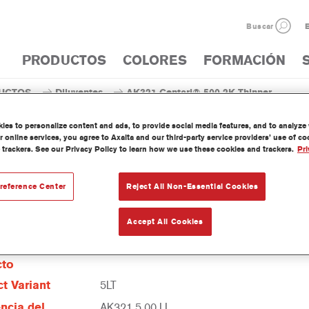
Buscar
E
PRODUCTOS
COLORES
FORMACIÓN
UCTOS
Diluyentes
AK321 Centari® 500 2K Thinner
es to personalize content and ads, to provide social media features, and to analyze w
 online services, you agree to Axalta and our third-party service providers’ use of c
 trackers. See our Privacy Policy to learn how we use these cookies and trackers.
Pri
AK321 Centari® 500
reference Center
Reject All Non-Essential Cookies
Accept All Cookies
erísticas del
cto
t Variant
5LT
ncia del
AK321 5.00 LI