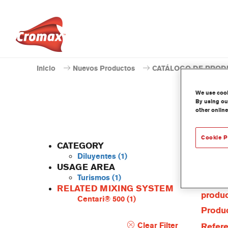
Inicio
Nuevos Productos
CATÁLOGO DE PROD
We use cooki
By using our
other online
Cookie P
CATEGORY
Diluyentes
(1)
USAGE AREA
Turismos
(1)
Caract
RELATED MIXING SYSTEM
produ
Centari® 500
(1)
Produc
Clear Filter
Refere