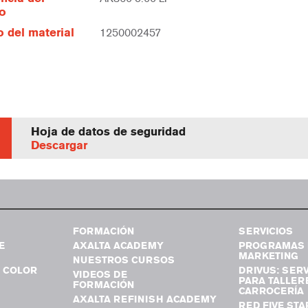
lo
 del material
1250002457
Hoja de datos de seguridad
Descargar
FORMACIÓN
SERVICIOS
E
AXALTA ACADEMY
PROGRAMAS 
MARKETING
NUESTROS CURSOS
 COLOR
DRIVUS: SERV
VIDEOS DE
PARA TALLER
FORMACIÓN
CARROCERÍA
AXALTA REFINISH ACADEMY
RED FIVE STA