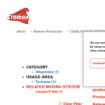
Inicio
Nuevos Productos
CATÁLOGO DE PROD
We use cooki
By using our
other online
Cookie P
CATEGORY
Diluyentes
(1)
USAGE AREA
Turismos
(1)
Caract
RELATED MIXING SYSTEM
produ
Centari® 500
(1)
Produc
Clear Filter
Refere