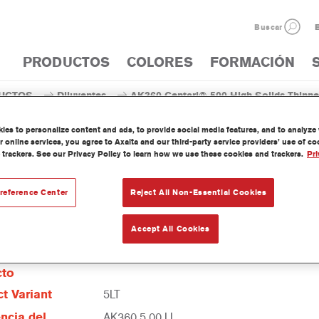
Buscar
E
PRODUCTOS
COLORES
FORMACIÓN
UCTOS
Diluyentes
AK360 Centari® 500 High Solids Thinne
es to personalize content and ads, to provide social media features, and to analyze w
 online services, you agree to Axalta and our third-party service providers’ use of c
 trackers. See our Privacy Policy to learn how we use these cookies and trackers.
Pri
AK360 Centari® 500 High
reference Center
Reject All Non-Essential Cookies
Accept All Cookies
erísticas del
cto
t Variant
5LT
ncia del
AK360 5.00 LI