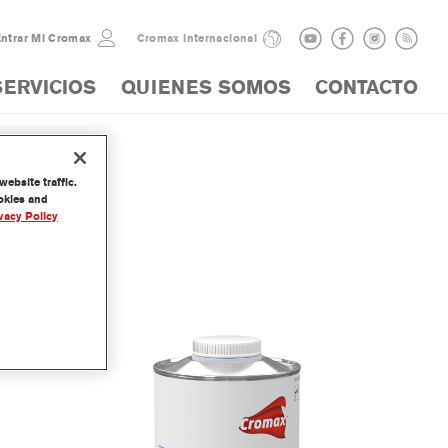
ntrar Mi Cromax
Cromax internacional
SERVICIOS
QUIENES SOMOS
CONTACTO
ebsite traffic.
ookies and
vacy Policy
hinner