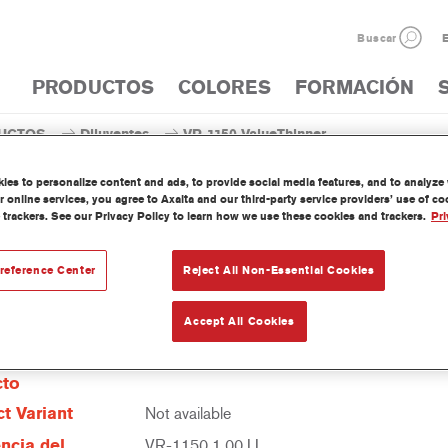
Buscar
E
PRODUCTOS
COLORES
FORMACIÓN
UCTOS
Diluyentes
VR-1150 ValueThinner
es to personalize content and ads, to provide social media features, and to analyze w
 online services, you agree to Axalta and our third-party service providers’ use of c
 trackers. See our Privacy Policy to learn how we use these cookies and trackers.
Pri
VR-1150 ValueT
reference Center
Reject All Non-Essential Cookies
Accept All Cookies
erísticas del
cto
t Variant
Not available
ncia del
VR-1150 1.00 LI