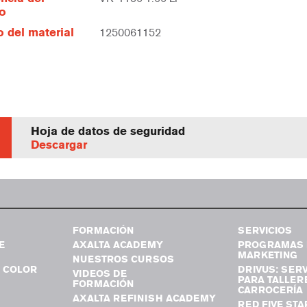
lo
 del material
1250061152
Hoja de datos de seguridad
Descargar
FORMACIÓN
SERVICIOS
E
AXALTA ACADEMY
PROGRAMAS 
MARKETING
NUESTROS CURSOS
 COLOR
DRIVUS: SERV
VIDEOS DE
PARA TALLER
FORMACIÓN
CARROCERÍA
AXALTA REFINISH ACADEMY
RED FIVE STA