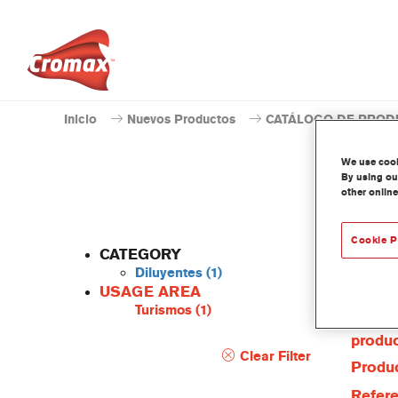
Inicio
Nuevos Productos
CATÁLOGO DE PROD
We use cooki
By using our
other online
Cookie P
CATEGORY
Diluyentes
(1)
USAGE AREA
Turismos
(1)
Caract
produ
Clear Filter
Produc
Refere