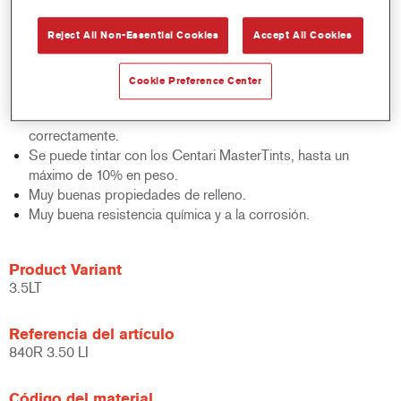
chorreados con arena.
Recomendado como primera mano sobre metales
Reject All Non-Essential Cookies
Accept All Cookies
desnudos.
Aparejo-imprimación para una reparación de calidad en una
Cookie Preference Center
única operación, no se necesita imprimación fosfatante.
Excelente adherencia sobre substratos metálicos tratados
correctamente.
Se puede tintar con los Centari MasterTints, hasta un
máximo de 10% en peso.
Muy buenas propiedades de relleno.
Muy buena resistencia química y a la corrosión.
Product Variant
3.5LT
Referencia del artículo
840R 3.50 LI
Código del material