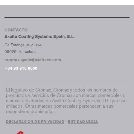
CONTACTO
Axalta Coating Systems Spain, S.L.
C/ Entença 332-334
08029. Barcelona
cromax.spain@axaltacs.com
+34 93 610 6000
El logotipo de Cromax, Cromax y todos los nombres de
productos y servicios de Cromax son marcas comerciales o
marcas registradas de Axalta Coating Systems, LLC y/o sus
afiliados. Otras marcas comerciales pertenecen a sus
respectivos propietarios.
|
DECLARACIÓN DE PRIVACIDAD
ENTIDAD LEGAL