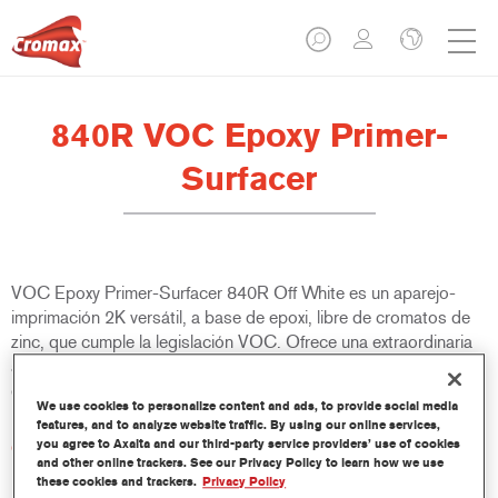
840R VOC Epoxy Primer-
Surfacer
VOC Epoxy Primer-Surfacer 840R Off White es un aparejo-
imprimación 2K versátil, a base de epoxi, libre de cromatos de
zinc, que cumple la legislación VOC. Ofrece una extraordinaria
adherencia y resistencia a la corrosión, y cumple los requisitos
de homologación de ciertos fabricantes de automóviles.
We use cookies to personalize content and ads, to provide social media
features, and to analyze website traffic. By using our online services,
you agree to Axalta and our third-party service providers’ use of cookies
Características del producto
and other online trackers. See our Privacy Policy to learn how we use
Adecuado para ser usado como aparejo lijable o no lijable.
these cookies and trackers.
Privacy Policy
Se puede usar sobre fondos rugosos, como metales