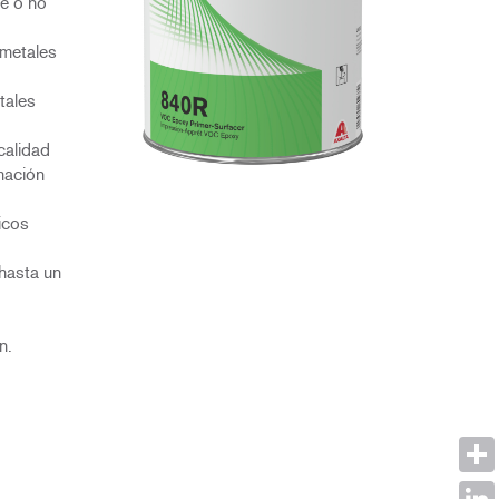
e o no
metales
tales
calidad
mación
icos
 hasta un
n.
Shar