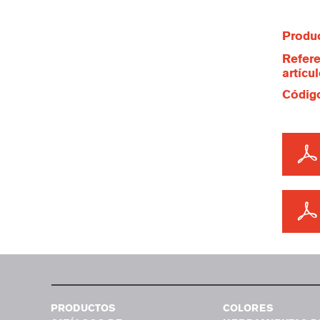
Produc
Refere
artícu
Código
PRODUCTOS
COLORES