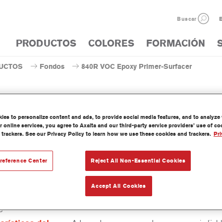
Buscar
E
PRODUCTOS
COLORES
FORMACIÓN
UCTOS
Fondos
840R VOC Epoxy Primer-Surfacer
es to personalize content and ads, to provide social media features, and to analyze w
 online services, you agree to Axalta and our third-party service providers’ use of c
840R VOC Epoxy Prim
 trackers. See our Privacy Policy to learn how we use these cookies and trackers.
Pri
reference Center
Reject All Non-Essential Cookies
xy Primer-Surfacer 840R Off White es un aparejo-imprimación 2K v
de epoxi, libre de cromatos de zinc, que cumple la legislación VOC.
Accept All Cookies
aordinaria adherencia y resistencia a la corrosión, y cumple los requ
ación de ciertos fabricantes de automóviles.