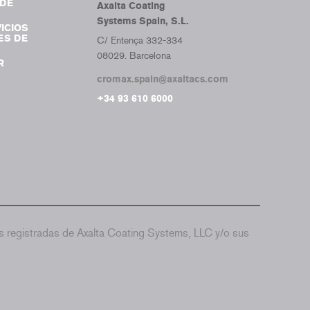
DE
Axalta Coating
Systems Spain, S.L.
ICIOS
ES DE
C/ Entença 332-334
08029. Barcelona
R
cromax.spain@axaltacs.com
+34 93 610 6000
 registradas de Axalta Coating Systems, LLC y/o sus