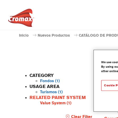
Inicio
Nuevos Productos
CATÁLOGO DE PROD
We use cooki
By using our
other online
CATEGORY
Fondos
(1)
Cookie P
USAGE AREA
Turismos
(1)
VOC Epo
RELATED PAINT SYSTEM
a base 
Value System
(1)
una extr
homolog
Clear Filter