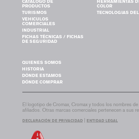
CATÁLOGO DE
HERRAMIENTAS D
PRODUCTOS
COLOR
TURISMOS
TECNOLOGIAS DEL
VEHICULOS
COMERCIALES
INDUSTRIAL
FICHAS TÉCNICAS / FICHAS
DE SEGURIDAD
QUIENES SOMOS
HISTORIA
DÓNDE ESTAMOS
DÓNDE COMPRAR
El logotipo de Cromax, Cromax y todos los nombres de 
afiliados. Otras marcas comerciales pertenecen a sus re
|
DECLARACIÓN DE PRIVACIDAD
ENTIDAD LEGAL