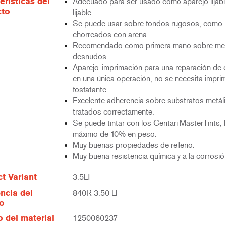
erísticas del
Adecuado para ser usado como aparejo lijabl
cto
lijable.
Se puede usar sobre fondos rugosos, como 
chorreados con arena.
Recomendado como primera mano sobre me
desnudos.
Aparejo-imprimación para una reparación de 
en una única operación, no se necesita impri
fosfatante.
Excelente adherencia sobre substratos metál
tratados correctamente.
Se puede tintar con los Centari MasterTints,
máximo de 10% en peso.
Muy buenas propiedades de relleno.
Muy buena resistencia química y a la corrosió
t Variant
3.5LT
ncia del
840R 3.50 LI
lo
 del material
1250060237