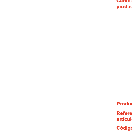
Caract
produ
Produc
Refere
artícu
Código