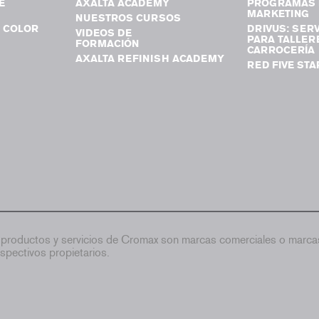
E
AXALTA ACADEMY
PROGRAMAS 
MARKETING
NUESTROS CURSOS
 COLOR
DRIVUS: SERV
VIDEOS DE
PARA TALLER
FORMACIÓN
CARROCERÍA
AXALTA REFINISH ACADEMY
RED FIVE STA
productos y servicios de Cromax son marcas comerciales o marcas
spectivos propietarios.