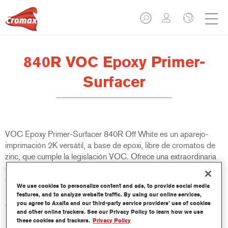
840R VOC Epoxy Primer-
Surfacer
VOC Epoxy Primer-Surfacer 840R Off White es un aparejo-
imprimación 2K versátil, a base de epoxi, libre de cromatos de
zinc, que cumple la legislación VOC. Ofrece una extraordinaria
adherencia y resistencia a la corrosión, y cumple los requisitos
de homologación de ciertos fabricantes de automóviles.
We use cookies to personalize content and ads, to provide social media
features, and to analyze website traffic. By using our online services,
you agree to Axalta and our third-party service providers’ use of cookies
Características del producto
and other online trackers. See our Privacy Policy to learn how we use
Adecuado para ser usado como aparejo lijable o no lijable.
these cookies and trackers.
Privacy Policy
Se puede usar sobre fondos rugosos, como metales