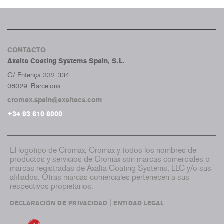
CONTACTO
Axalta Coating Systems Spain, S.L.
C/ Entença 332-334
08029. Barcelona
cromax.spain@axaltacs.com
+34 93 610 6000
El logotipo de Cromax, Cromax y todos los nombres de
productos y servicios de Cromax son marcas comerciales o
marcas registradas de Axalta Coating Systems, LLC y/o sus
afiliados. Otras marcas comerciales pertenecen a sus
respectivos propietarios.
|
DECLARACIÓN DE PRIVACIDAD
ENTIDAD LEGAL