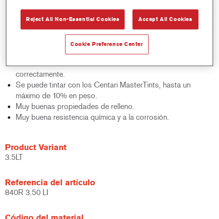
chorreados con arena.
Recomendado como primera mano sobre metales
Reject All Non-Essential Cookies
Accept All Cookies
desnudos.
Aparejo-imprimación para una reparación de calidad en una
Cookie Preference Center
única operación, no se necesita imprimación fosfatante.
Excelente adherencia sobre substratos metálicos tratados
correctamente.
Se puede tintar con los Centari MasterTints, hasta un
máximo de 10% en peso.
Muy buenas propiedades de relleno.
Muy buena resistencia química y a la corrosión.
Product Variant
3.5LT
Referencia del artículo
840R 3.50 LI
Código del material